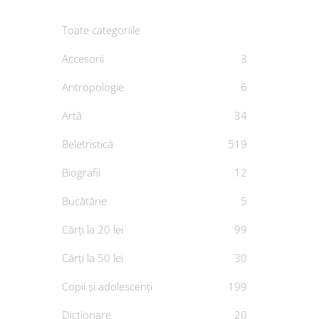
Toate categoriile
Accesorii
3
Antropologie
6
Artă
34
Constan
Beletristică
519
polit
Biografii
12
De
C
Bucătărie
5
Cărți la 20 lei
99
Cărți la 50 lei
30
Copii și adolescenți
199
Dicționare
20