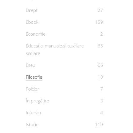
Drept
27
Ebook
159
Economie
2
Educație, manuale și auxiliare
68
Gând
școlare
Eseu
66
De
M
Filosofie
10
Folclor
7
În pregătire
3
Interviu
4
Istorie
119