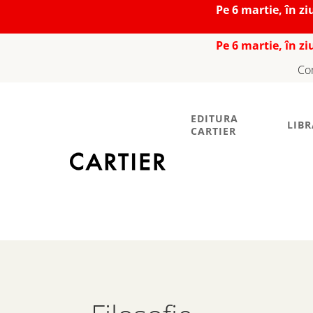
Pe 6 martie, în z
Pe 6 martie, în z
Co
EDITURA
LIBR
CARTIER