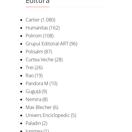
Editura
Cartier
(1.080)
Humanitas
(162)
Polirom
(108)
Grupul Editorial ART
(96)
Polisalm
(87)
Curtea Veche
(28)
Trei
(26)
Rao
(19)
Pandora M
(10)
Guguță
(9)
Nemira
(8)
Max Blecher
(6)
Univers Enciclopedic
(5)
Paladin
(2)
Junimea
(1)