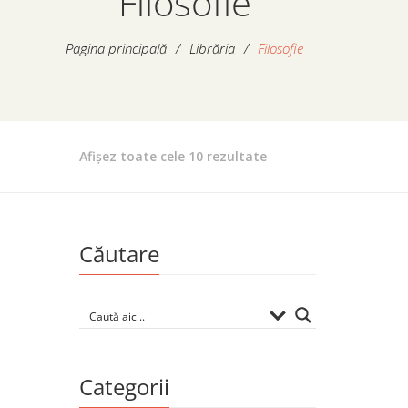
Filosofie
Pagina principală
/
Librăria
/
Filosofie
Sortat
Afișez toate cele 10 rezultate
după
popularitate
Căutare
Categorii