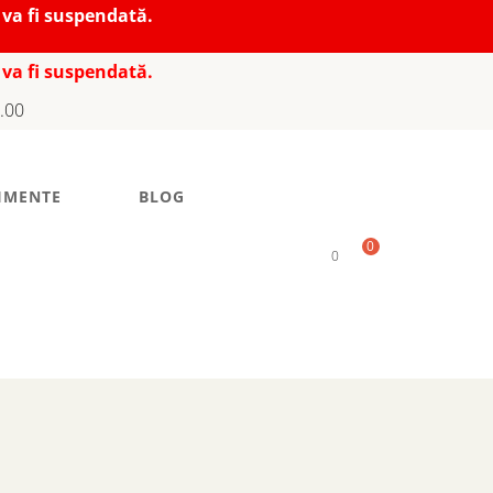
 va fi suspendată.
 va fi suspendată.
7.00
IMENTE
BLOG
0
0