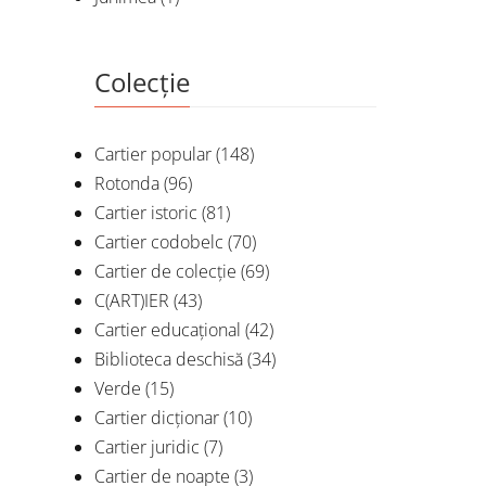
Colecție
Cartier popular
(148)
Rotonda
(96)
Cartier istoric
(81)
Cartier codobelc
(70)
Cartier de colecție
(69)
C(ART)IER
(43)
Cartier educațional
(42)
Biblioteca deschisă
(34)
Verde
(15)
Cartier dicționar
(10)
Cartier juridic
(7)
Cartier de noapte
(3)