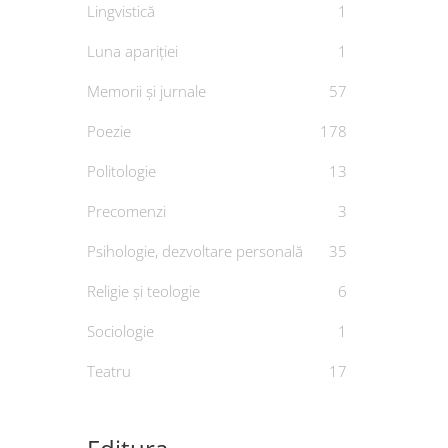
Lingvistică
1
Luna apariției
1
Memorii și jurnale
57
Poezie
178
Politologie
13
Dialo
Precomenzi
3
De
AND
Psihologie, dezvoltare personală
35
Religie și teologie
6
Sociologie
1
Teatru
17