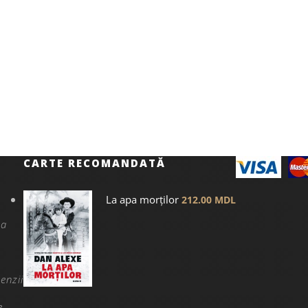
CARTE RECOMANDATĂ
La apa morților
212.00
MDL
na
enzii
e