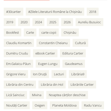
#30cartier
#Zilele Literaturii Române la Chișinău
2018
2019
2020
2024
2025
2026
Aureliu Busuioc
Bookfest
Carte
carte copii
Chișinău
Claudiu Komartin
Constantin Cheianu
Cultură
Dumitru Crudu
eBook Cartier
Editura Cartier
Em.Galaicu-Păun
Eugen Lungu
Gaudeamus
Grigore Vieru
Ion Druță
Lecturi
Librăria9
Librăria din Centru
Librăria din Hol
Librăriile Cartier
Lică Sainciuc
Mivina
Noaptea cărților deschise
Noutăți Cartier
Oxigen
Planeta Moldova
Radu Vancu