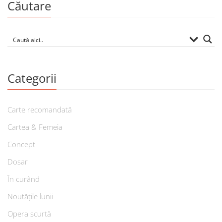
Căutare
Categorii
Carte recomandată
Cartea & Femeia
Concept
Dosar
În curând
Noutățile lunii
Opera scurtă