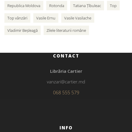
Republica Moldova
Rotonda
Tatiana Țîbuleac
Top
Top vânzări
Vasile Ernu
Vasile Vasilache
Vladimir Beșleagă
Zilele literaturii române
CONTACT
Librăria Cartier
vanzari@cartier.md
068 555 579
INFO