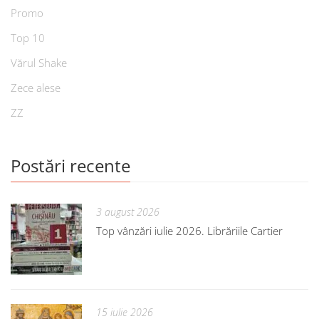
Promo
Top 10
Vărul Shake
Zece alese
ZZ
Postări recente
3 august 2026
Top vânzări iulie 2026. Librăriile Cartier
15 iulie 2026