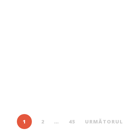
5 ianuarie 2026
Cele mai vândute cărți ale anului 2025.
Librăriile Cartier
Primele poziții sunt noutățile anului 2025. Cele mai
vândute cărți ale anului 2025 în Librăriile Cartier au fost:
Cele mai vândute cărți pentru copii ale lui 2025: Cărțile
Cartier sunt […]
1
2
…
45
URMĂTORUL