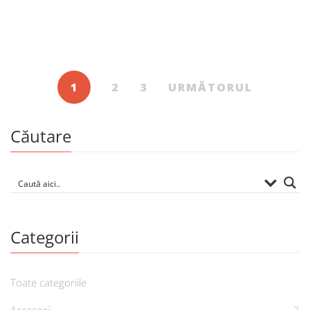
Eleonora Romanescu
De
ELEONORA ROMANESCU
1
2
3
URMĂTORUL
Căutare
Categorii
Toate categoriile