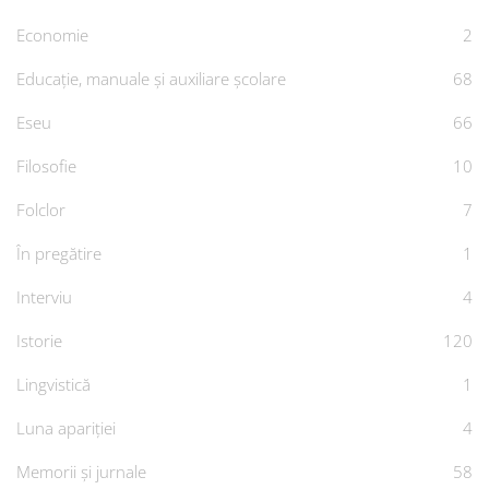
Economie
2
Educație, manuale și auxiliare școlare
68
Eseu
66
Filosofie
10
Folclor
7
În pregătire
1
Interviu
4
Istorie
120
Lingvistică
1
Luna apariției
4
Memorii și jurnale
58