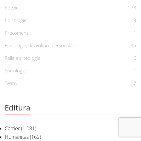
Poezie
178
Politologie
13
Precomenzi
1
Psihologie, dezvoltare personală
35
Religie și teologie
6
Sociologie
1
Teatru
17
Editura
Cartier
(1.081)
Humanitas
(162)