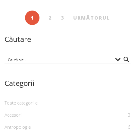
1
2
3
URMĂTORUL
Căutare
Categorii
Toate categoriile
Accesorii
3
Antropologie
6