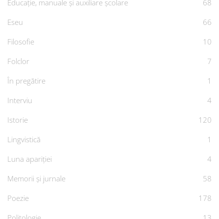
Educație, manuale și auxiliare școlare
68
Eseu
66
Filosofie
10
Folclor
7
În pregătire
1
Interviu
4
Istorie
120
Lingvistică
1
Luna apariției
4
Memorii și jurnale
58
Poezie
178
Politologie
13