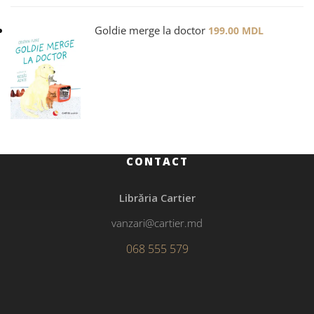
Goldie merge la doctor
199.00
MDL
CONTACT
Librăria Cartier
vanzari@cartier.md
068 555 579