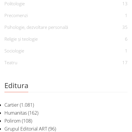
Politologie
13
Precomenzi
1
Psihologie, dezvoltare personală
35
Religie și teologie
6
Sociologie
1
Teatru
17
Editura
Cartier
(1.081)
Humanitas
(162)
Polirom
(108)
Grupul Editorial ART
(96)