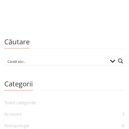
Economie
Contabilitatea întreprinderii
Căutare
Categorii
Toate categoriile
Accesorii
3
Antropologie
6