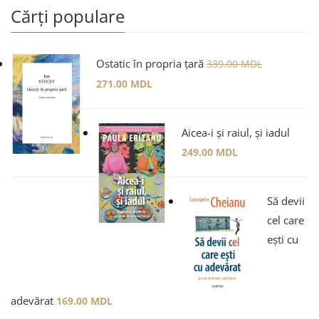
Cărți populare
Ostatic în propria țară
339.00
MDL
271.00
MDL
Aicea-i și raiul, și iadul
249.00
MDL
Să devii
cel care
ești cu
adevărat
169.00
MDL