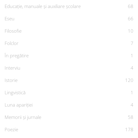
Educație, manuale și auxiliare școlare
68
Eseu
66
Filosofie
10
Folclor
7
În pregătire
1
Interviu
4
Istorie
120
Lingvistică
1
Luna apariției
4
Memorii și jurnale
58
Poezie
178