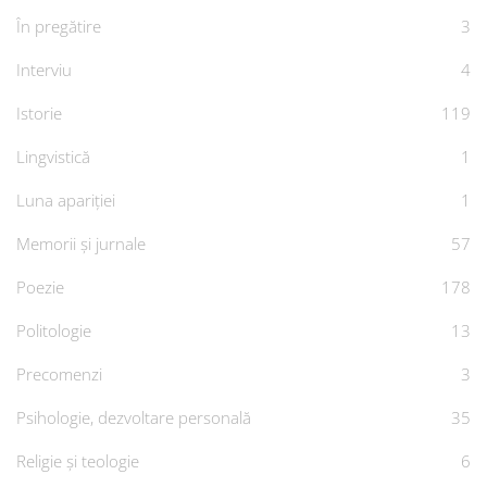
În pregătire
3
Interviu
4
Istorie
119
Lingvistică
1
Luna apariției
1
Memorii și jurnale
57
Poezie
178
Politologie
13
Precomenzi
3
Psihologie, dezvoltare personală
35
Religie și teologie
6