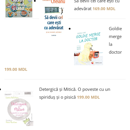
Să devii cel care ești cu
adevărat
169.00
MDL
Goldie
merge
la
doctor
199.00
MDL
Detergică și Mitică. O poveste cu un
spiriduș și o pisică
199.00
MDL