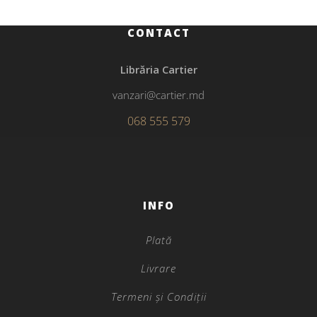
CONTACT
Librăria Cartier
vanzari@cartier.md
068 555 579
INFO
Plată
Livrare
Termeni și Condiții