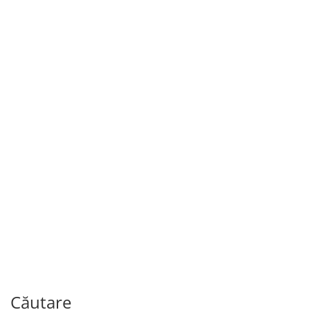
Antropologie
199.00
MDL
Sărbătorile la români. Volumul I
De
SIM.FL.MARIAN
Căutare