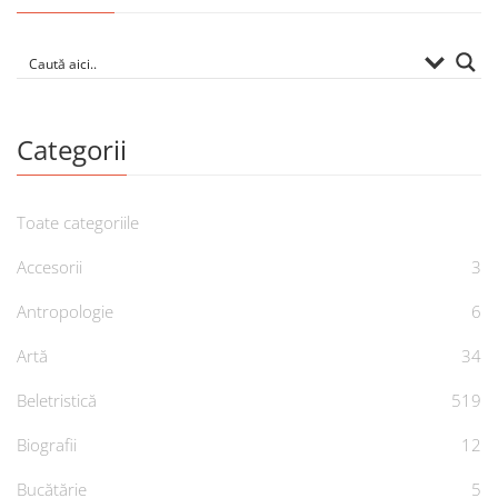
Categorii
Toate categoriile
Accesorii
3
Antropologie
6
Artă
34
Beletristică
519
Biografii
12
Bucătărie
5