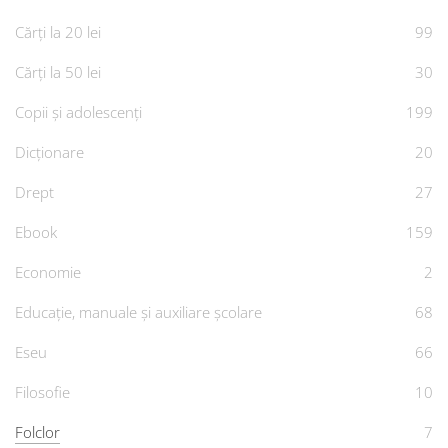
Cărți la 20 lei
99
Cărți la 50 lei
30
Copii și adolescenți
199
Dicționare
20
Drept
27
Ebook
159
Economie
2
Educație, manuale și auxiliare școlare
68
Eseu
66
Filosofie
10
Folclor
7