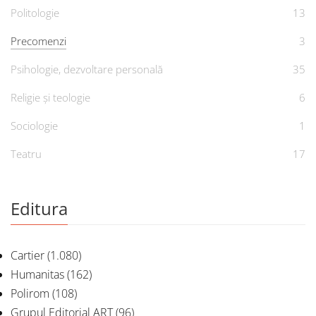
Politologie
13
Precomenzi
3
Psihologie, dezvoltare personală
35
Religie și teologie
6
Sociologie
1
Teatru
17
Editura
Cartier
(1.080)
Humanitas
(162)
Polirom
(108)
Grupul Editorial ART
(96)