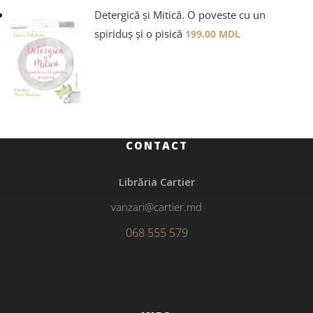
Detergică și Mitică. O poveste cu un
spiriduș și o pisică
199.00
MDL
CONTACT
Librăria Cartier
vanzari@cartier.md
068 555 579