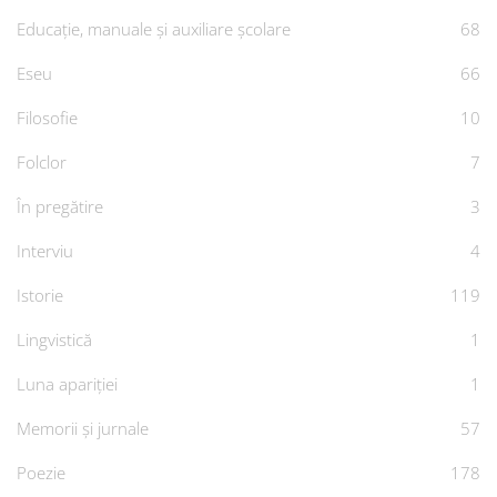
Educație, manuale și auxiliare școlare
68
Eseu
66
Filosofie
10
Folclor
7
În pregătire
3
Interviu
4
Istorie
119
Lingvistică
1
Luna apariției
1
Memorii și jurnale
57
Poezie
178