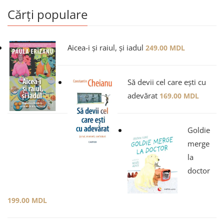
Cărți populare
Aicea-i și raiul, și iadul
249.00
MDL
Să devii cel care ești cu
adevărat
169.00
MDL
Goldie
merge
la
doctor
199.00
MDL