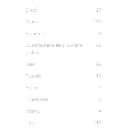
Drept
27
Ebook
159
Economie
2
Educație, manuale și auxiliare
68
școlare
Eseu
66
Arta 
Filosofie
10
român
Folclor
7
De
GH
În pregătire
3
Interviu
4
Istorie
119