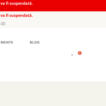
 va fi suspendată.
 va fi suspendată.
7.00
IMENTE
BLOG
0
0