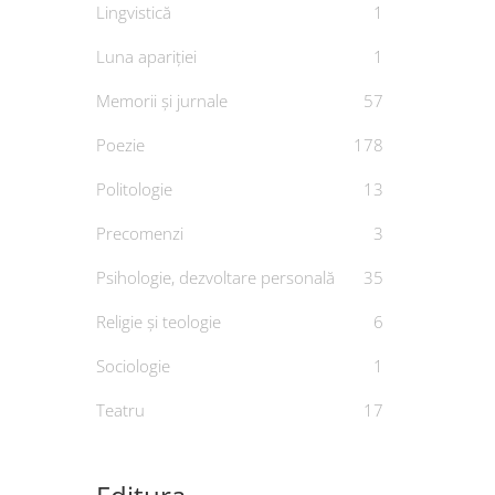
Lingvistică
1
Luna apariției
1
Memorii și jurnale
57
Poezie
178
Politologie
13
Precomenzi
3
Psihologie, dezvoltare personală
35
Prut și
Religie și teologie
6
leag
fleuve 
Sociologie
1
De
V
Teatru
17