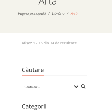
Artă
Pagina principală
/
Librăria
/
Artă
Sortat
Afișez 1 - 16 din 34 de rezultate
după
evaluarea
medie
Căutare
Categorii