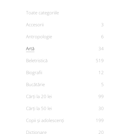
Toate categoriile
Accesorii
3
Antropologie
6
Artă
34
Cer
Beletristică
519
Biografii
12
De
M
Bucătărie
5
Cărți la 20 lei
99
Cărți la 50 lei
30
Copii și adolescenți
199
Dicționare
20