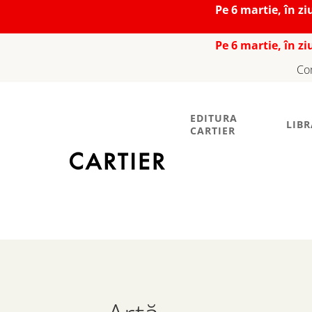
Pe 6 martie, în z
Pe 6 martie, în z
Co
EDITURA
LIBR
CARTIER