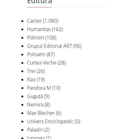
Editura
Cartier
(1.080)
Humanitas
(162)
Polirom
(108)
Grupul Editorial ART
(96)
Polisalm
(87)
Curtea Veche
(28)
Trei
(26)
Rao
(19)
Pandora M
(10)
Guguță
(9)
Moldav
Nemira
(8)
lieux, 
Max Blecher
(6)
Univers Enciclopedic
(5)
De
AN
Paladin
(2)
Junimea
(1)