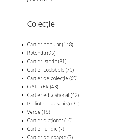
Colecție
Cartier popular
(148)
Rotonda
(96)
Cartier istoric
(81)
Cartier codobelc
(70)
Cartier de colecție
(69)
C(ART)IER
(43)
Cartier educațional
(42)
Biblioteca deschisă
(34)
Verde
(15)
Cartier dicționar
(10)
Cartier juridic
(7)
Cartier de noapte
(3)