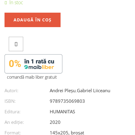
În stoc
ADAUGĂ ÎN COȘ
comandã maib liber gratuit
Autori:
Andrei Pleșu
,
Gabriel Liiceanu
ISBN:
9789735069803
Editura:
HUMANITAS
An ediţie:
2020
Format:
145x205, broșat