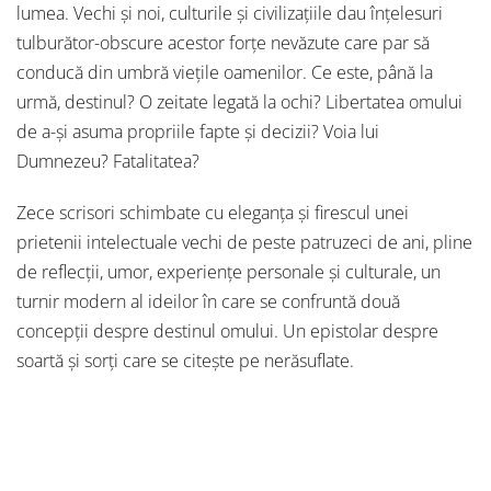
lumea. Vechi și noi, culturile și civilizațiile dau înțelesuri
tulburător-obscure acestor forțe nevăzute care par să
conducă din umbră viețile oame­nilor. Ce este, până la
urmă, destinul? O zeitate legată la ochi? Libertatea omului
de a-și asuma propriile fapte și decizii? Voia lui
Dumnezeu? Fatalitatea?
Zece scrisori schimbate cu eleganța și firescul unei
prietenii intelectuale vechi de peste patruzeci de ani, pline
de reflecții, umor, experiențe personale și culturale, un
turnir modern al ideilor în care se confruntă două
concepții despre destinul omului. Un epistolar despre
soartă și sorți care se citește pe nerăsuflate.