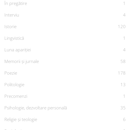
În pregătire
1
Interviu
4
Istorie
120
Lingvistică
1
Luna apariției
4
Memorii și jurnale
58
Poezie
178
Politologie
13
Precomenzi
1
Psihologie, dezvoltare personală
35
Religie și teologie
6