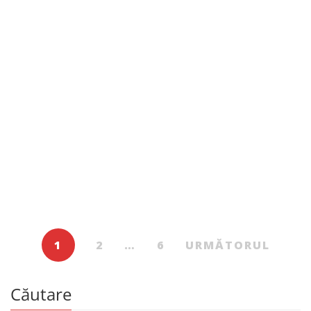
Beletristică
194.00
MDL
Splendidul mistreț
De
PÉTER DEMÉNY
1
2
…
6
URMĂTORUL
Căutare