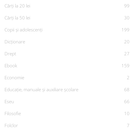
Cărți la 20 lei
99
Cărți la 50 lei
30
Copii și adolescenți
199
Dicționare
20
Drept
27
Ebook
159
Economie
2
Educație, manuale și auxiliare școlare
68
Eseu
66
Filosofie
10
Folclor
7