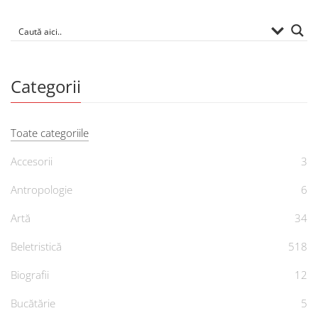
Categorii
Toate categoriile
Accesorii
3
Antropologie
6
Artă
34
Beletristică
518
Biografii
12
Bucătărie
5