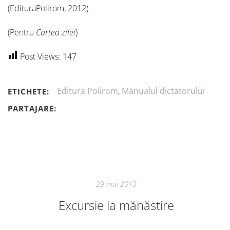
(EdituraPolirom, 2012)
(Pentru
Cartea zilei
)
Post Views:
147
Editura Polirom
,
Manualul dictatorului
ETICHETE:
PARTAJARE:
29 mai 2013
Excursie la mănăstire