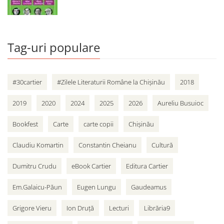
Tag-uri populare
#30cartier
#Zilele Literaturii Române la Chișinău
2018
2019
2020
2024
2025
2026
Aureliu Busuioc
Bookfest
Carte
carte copii
Chișinău
Claudiu Komartin
Constantin Cheianu
Cultură
Dumitru Crudu
eBook Cartier
Editura Cartier
Em.Galaicu-Păun
Eugen Lungu
Gaudeamus
Grigore Vieru
Ion Druță
Lecturi
Librăria9