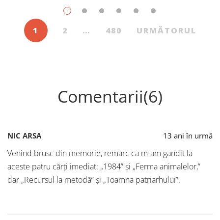
1
2
…
480
URMĂTORUL
Comentarii(6)
NIC ARSA
13 ani în urmă
Venind brusc din memorie, remarc ca m-am gandit la
aceste patru cărți imediat: „1984” și „Ferma animalelor,”
dar „Recursul la metodă” și „Toamna patriarhului”.