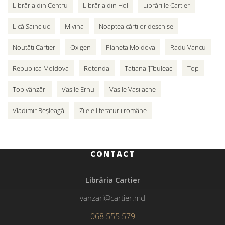
Librăria din Centru
Librăria din Hol
Librăriile Cartier
Lică Sainciuc
Mivina
Noaptea cărților deschise
Noutăți Cartier
Oxigen
Planeta Moldova
Radu Vancu
Republica Moldova
Rotonda
Tatiana Țîbuleac
Top
Top vânzări
Vasile Ernu
Vasile Vasilache
Vladimir Beșleagă
Zilele literaturii române
CONTACT
Librăria Cartier
vanzari@cartier.md
068 555 579