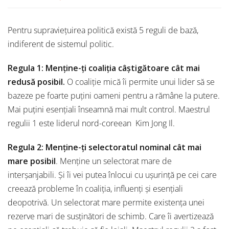
Pentru supraviețuirea politică există 5 reguli de bază,
indiferent de sistemul politic.
Regula 1: Menține-ți coaliția câștigătoare cât mai
redusă posibil.
O coaliție mică îi permite unui lider să se
bazeze pe foarte puțini oameni pentru a rămâne la putere.
Mai puțini esențiali înseamnă mai mult control. Maestrul
regulii 1 este liderul nord-coreean Kim Jong Il.
Regula 2: Menține-ți selectoratul nominal cât mai
mare posibil
. Menține un selectorat mare de
interșanjabili. Și îi vei putea înlocui cu ușurință pe cei care
creează probleme în coaliția, influenți și esențiali
deopotrivă. Un selectorat mare permite existența unei
rezerve mari de susținători de schimb. Care îi avertizează