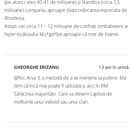
(pe atunci vreo 40-41 de milioane) și Namibia (circa 1,5
milioane) cumparau aproape toata mâncarea exportata de
Rhodesia.
Astazi, cei circa 11 – 12 milioane de confrați zimbabweni ai
hiper-ticălosului Mu*ga*be aproape că mor de foame.
GHEORGHE ERIZANU
13 ani în urmă
@Nic Arsa: E o metodă de a se menține la putere. Mă
tem că încă mai poate fi utilizată și aici, în RM.
Sărăcirea majorității. Care va deveni captivă de
mofturile unui individ sau unui clan.