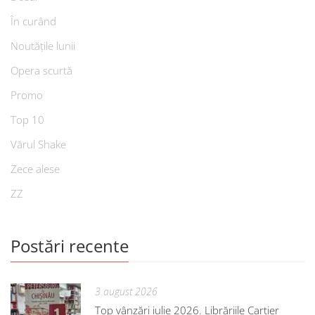
În curând
Noutățile lunii
Opera scurtă
Promo
Top 10
Vărul Shake
Zece alese
ZZ
Postări recente
3 august 2026
Top vânzări iulie 2026. Librăriile Cartier