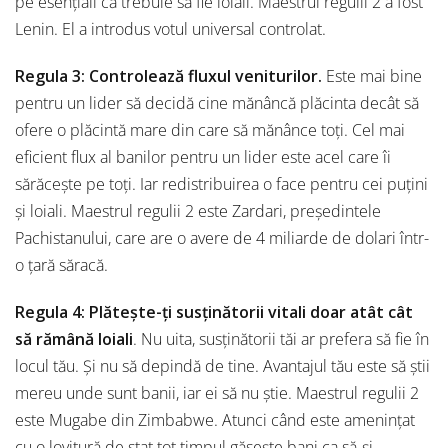
pe esențiali că trebuie să fie loiali. Maestrul regulii 2 a fost
Lenin. El a introdus votul universal controlat.
Regula 3: Controlează fluxul veniturilor.
Este mai bine
pentru un lider să decidă cine mănâncă plăcinta decât să
ofere o plăcintă mare din care să mănânce toți. Cel mai
eficient flux al banilor pentru un lider este acel care îi
sărăcește pe toți. Iar redistribuirea o face pentru cei puțini
și loiali. Maestrul regulii 2 este Zardari, președintele
Pachistanului, care are o avere de 4 miliarde de dolari într-
o țară săracă.
Regula 4: Plătește-ți susținătorii vitali doar atât cât
să rămână loiali
. Nu uita, susținătorii tăi ar prefera să fie în
locul tău. Și nu să depindă de tine. Avantajul tău este să știi
mereu unde sunt banii, iar ei să nu știe. Maestrul regulii 2
este Mugabe din Zimbabwe. Atunci când este amenințat
cu o lovitură de stat tot timpul găsește bani ca să-și