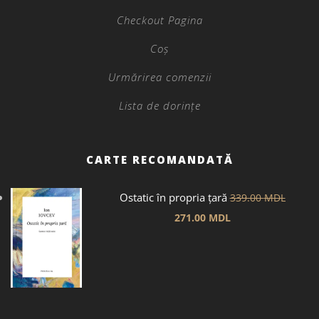
Checkout Pagina
Coș
Urmărirea comenzii
Lista de dorințe
CARTE RECOMANDATĂ
Ostatic în propria țară
339.00
MDL
271.00
MDL