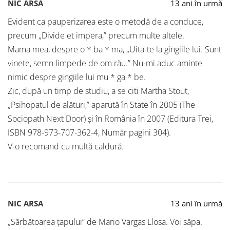
NIC ARSA
13 ani în urmă
Evident ca pauperizarea este o metodă de a conduce,
precum „Divide et impera,” precum multe altele.
Mama mea, despre o * ba * ma, „Uita-te la gingiile lui. Sunt
vinete, semn limpede de om rău.” Nu-mi aduc aminte
nimic despre gingiile lui mu * ga * be.
Zic, după un timp de studiu, a se citi Martha Stout,
„Psihopatul de alături,” aparută în State în 2005 (The
Sociopath Next Door) și în România în 2007 (Editura Trei,
ISBN 978-973-707-362-4, Număr pagini 304).
V-o recomand cu multă caldură.
NIC ARSA
13 ani în urmă
„Sărbătoarea țapului” de Mario Vargas Llosa. Voi săpa.