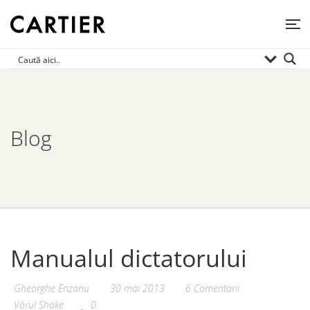
Blog
Manualul dictatorului
Gheorghe Erizanu
30 mai 2013
6 Comentarii
Vărul Shake
0