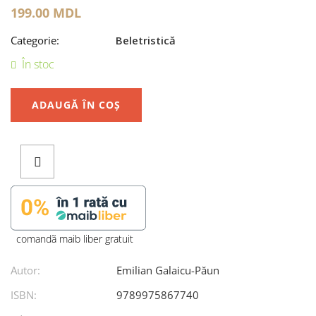
199.00
MDL
Categorie:
Beletristică
În stoc
ADAUGĂ ÎN COȘ
comandã maib liber gratuit
Autor:
Emilian Galaicu-Păun
ISBN:
9789975867740