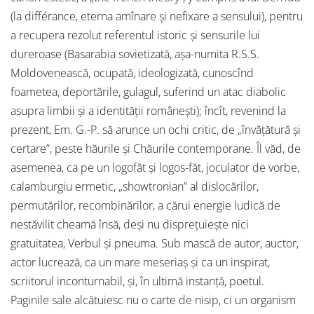
(la différance, eterna amînare și nefixare a sensului), pentru
a recupera rezolut referentul istoric și sensurile lui
dureroase (Basarabia sovietizată, așa-numita R.S.S.
Moldovenească, ocupată, ideologizată, cunoscînd
foametea, deportările, gulagul, suferind un atac diabolic
asupra limbii și a identității românești); încît, revenind la
prezent, Em. G.-P. să arunce un ochi critic, de „învățătură și
certare”, peste hăurile și Chăurile contemporane. Îl văd, de
asemenea, ca pe un logofăt și logos-făt, joculator de vorbe,
calamburgiu ermetic, „showtronian” al dislocărilor,
permutărilor, recombinărilor, a cărui energie ludică de
nestăvilit cheamă însă, deși nu disprețuiește nici
gratuitatea, Verbul și pneuma. Sub mască de autor, auctor,
actor lucrează, ca un mare meseriaș și ca un inspirat,
scriitorul inconturnabil, și, în ultimă instanță, poetul.
Paginile sale alcătuiesc nu o carte de nisip, ci un organism