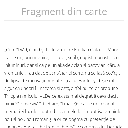
Fragment din carte
„Cum îl văd, îl aud și-l citesc eu pe Emilian Galaicu-Păun?
Ca pe un, prin menire, scriptor, scrib, copist monastic, cu
inluminuri, dar și ca pe un akakievician și bacovian, căruia
vremurile „i-au dat de scris”, iar el scrie, nu se lasă covîrșit
de lipsa de motivație metafizică a lui Bartleby, deși sînt
sigur că uneori îl încearcă și asta, altfel nu ne-ar propune
Trilogia nimicului – „De ce există mai degrabă ceva decît
nimic?”, obsesivă întrebare; îl mai văd ca pe un pisar al
memoriei locului, luptînd cu armele lor împotriva vechiului
nou și nou nou roman și a orice dogmă cu pretenție de
canon estetic, a „the french theory”, y compris a lui Derrida