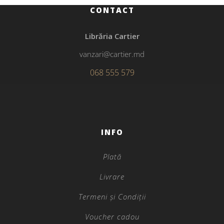
CONTACT
Librăria Cartier
vanzari@cartier.md
068 555 579
INFO
Plată
Livrare
Termeni și Condiții
Voucher cadou