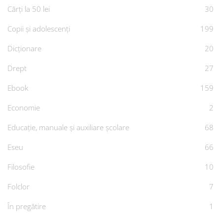
Cărți la 50 lei
30
Copii și adolescenți
199
Dicționare
20
Drept
27
Ebook
159
Economie
2
Educație, manuale și auxiliare școlare
68
Eseu
66
Filosofie
10
Folclor
7
În pregătire
1