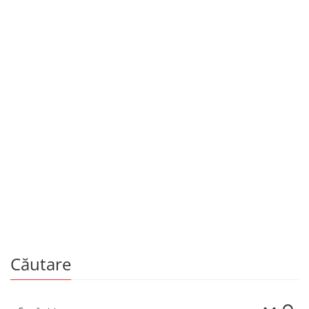
Copii și adolescenți
55.00
MDL
Sus la codru
De
AUREL CIOCANU
Căutare