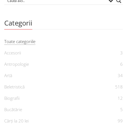
Categorii
Toate categoriile
Accesorii
3
Antropologie
6
Artă
34
Beletristică
518
Biografii
12
Bucătărie
5
Cărți la 20 lei
99