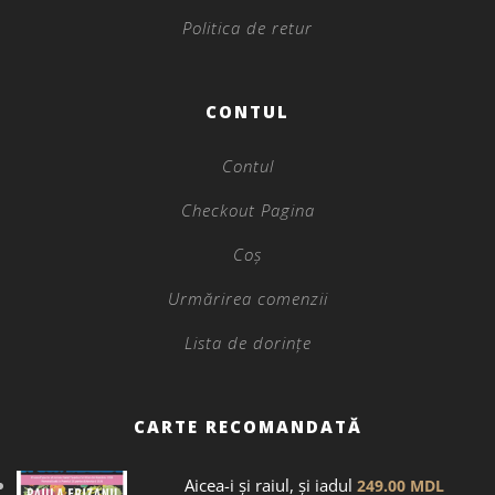
Politica de retur
CONTUL
Contul
Checkout Pagina
Coș
Urmărirea comenzii
Lista de dorințe
CARTE RECOMANDATĂ
Aicea-i și raiul, și iadul
249.00
MDL