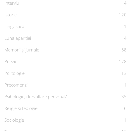
Interviu
4
Istorie
120
Lingvistică
1
Luna apariției
4
Memorii și jurnale
58
Poezie
178
Politologie
13
Precomenzi
1
Psihologie, dezvoltare personală
35
Religie și teologie
6
Sociologie
1