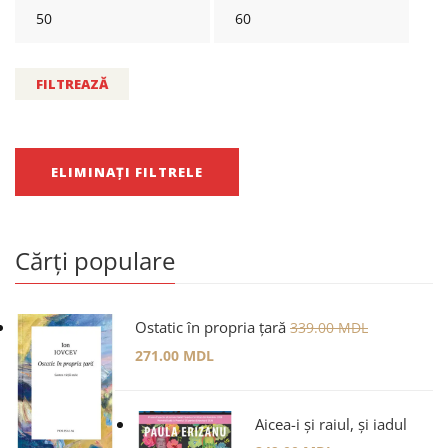
FILTREAZĂ
ELIMINAȚI FILTRELE
Cărți populare
Ostatic în propria țară
339.00
MDL
271.00
MDL
Aicea-i și raiul, și iadul