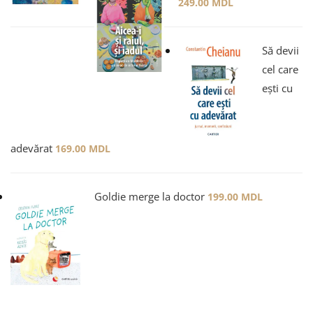
249.00
MDL
Să devii
cel care
ești cu
adevărat
169.00
MDL
Goldie merge la doctor
199.00
MDL