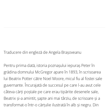
Traducere din engleză de Angela Brașoveanu
Pentru prima dată, istoria poznașului iepuraș Peter în
grădina domnului McGregor apare în 1893, în scrisoarea
lui Beatrix Potter către Noel Moore, micul fiu al fostei sale
guvernante. Încurajată de succesul pe care l-au avut cele
câteva cărți poștale pe care erau tipărite desenele sale,
Beatrix și-a amintit, șapte ani mai târziu, de scrisoare și a
transformat-o într-o cărțulie ilustrată în alb și negru. Din