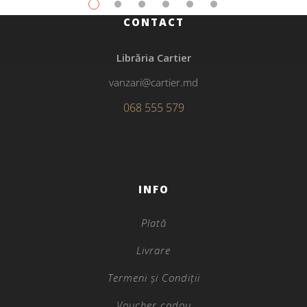
CONTACT
Librăria Cartier
vanzari@cartier.md
068 555 579
INFO
Plată
Livrare
Termeni și Condiții
Voucher cadou