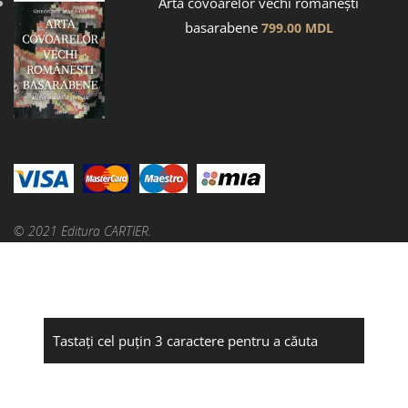
Arta covoarelor vechi românești
basarabene
799.00
MDL
© 2021 Editura CARTIER.