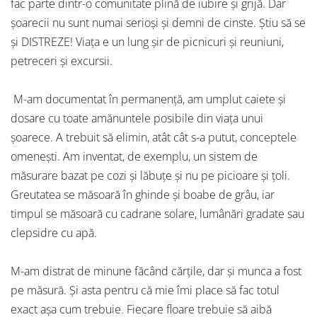
fac parte dintr-o comunitate plină de iubire și grijă. Dar
șoarecii nu sunt numai serioși și demni de cinste. Știu să se
și DISTREZE! Viața e un lung șir de picnicuri și reuniuni,
petreceri și excursii.
M-am documentat în permanență, am umplut caiete și
dosare cu toate amănuntele posibile din viața unui
șoarece. A trebuit să elimin, atât cât s-a putut, conceptele
omenești. Am inventat, de exemplu, un sistem de
măsurare bazat pe cozi și lăbuțe și nu pe picioare și țoli.
Greutatea se măsoară în ghinde și boabe de grâu, iar
timpul se măsoară cu cadrane solare, lumânări gradate sau
clepsidre cu apă.
M-am distrat de minune făcând cărțile, dar și munca a fost
pe măsură. Și asta pentru că mie îmi place să fac totul
exact așa cum trebuie. Fiecare floare trebuie să aibă