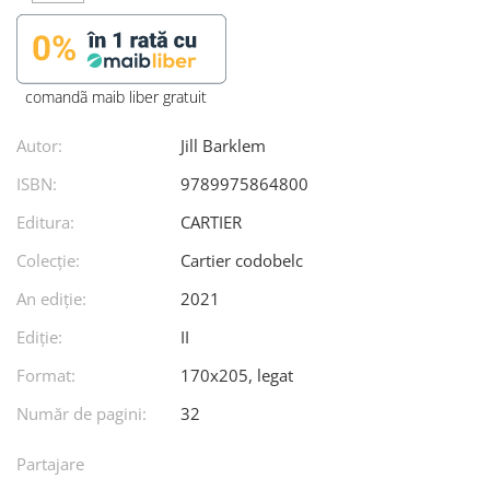
comandã maib liber gratuit
Autor:
Jill Barklem
ISBN:
9789975864800
Editura:
CARTIER
Colecție:
Cartier codobelc
An ediţie:
2021
Ediţie:
II
Format:
170x205, legat
Număr de pagini:
32
Partajare