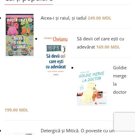
Aicea-i și raiul, și iadul
249.00
MDL
Să devii cel care ești cu
adevărat
169.00
MDL
Goldie
merge
la
doctor
199.00
MDL
Detergică și Mitică. O poveste cu un