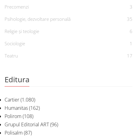
Precomenzi
3
Psihologie, dezvoltare personală
35
Religie și teologie
6
Sociologie
1
Teatru
17
Editura
Cartier
(1.080)
Humanitas
(162)
Polirom
(108)
Grupul Editorial ART
(96)
Polisalm
(87)