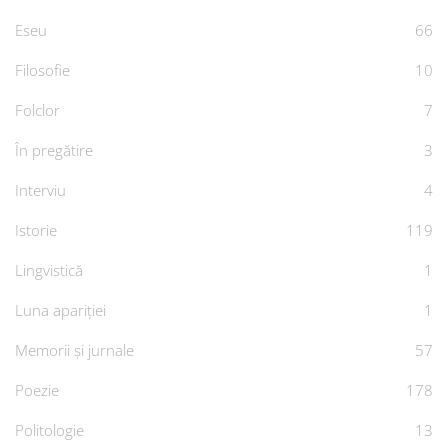
Eseu
66
Filosofie
10
Folclor
7
În pregătire
3
Interviu
4
Istorie
119
Lingvistică
1
Luna apariției
1
Memorii și jurnale
57
Poezie
178
Politologie
13