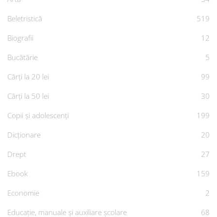
Beletristică
519
Biografii
12
Bucătărie
5
Cărți la 20 lei
99
Cărți la 50 lei
30
Copii și adolescenți
199
Dicționare
20
Drept
27
Ebook
159
Economie
2
Educație, manuale și auxiliare școlare
68