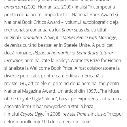
american
(2002; Humanitas, 2009), finalist în competiția
pentru două premii importante – National Book Award și
National Book Critics Award –, volumul autobiografic deja
menționat și continuarea lui,
Și am spus da
, cu titlul
original
Committed. A Skeptic Makes Peace wițh Marriage
,
devenită curând bestseller în Statele Unite. A publicat
două romane,
Războiul homarilor
și
Semnătura tuturor
lucrurilor
, nominalizate la Baileys Women’s Prize for Fiction
și ﬁnaliste la Wellcome Book Prize. A fost colaboratoare la
diverse publicații, printre care ediția americană a
revistei
GQ
, articolele ei primind două nominalizări pentru
National Magazine Award. Un articol din 1997, „The Muse
of the Coyote Ugly Saloon“, bazat pe experiența autoarei ca
angajată într-un bar newyorkez, a stat la baza
filmului
Coyote Ugly
. În 2008, revista
Time
a inclus-o în topul
celor mai influenți 100 de oameni din lume.