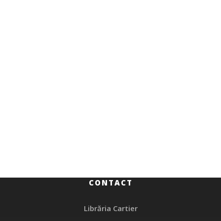
Beletristică
133.00
MDL
Și am spus da
CONTACT
Librăria Cartier