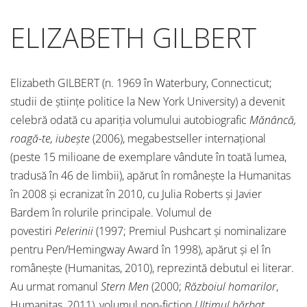
ELIZABETH GILBERT
Elizabeth GILBERT (n. 1969 în Waterbury, Connecticut;
studii de științe politice la New York University) a devenit
celebră odată cu apariția volumului autobiografic
Mănâncă,
roagă-te, iubește
(2006), megabestseller internațional
(peste 15 milioane de exemplare vândute în toată lumea,
tradusă în 46 de limbii), apărut în românește la Humanitas
în 2008 și ecranizat în 2010, cu Julia Roberts și Javier
Bardem în rolurile principale. Volumul de
povestiri
Pelerinii
(1997; Premiul Pushcart și nominalizare
pentru Pen/Hemingway Award în 1998), apărut și el în
românește (Humanitas, 2010), reprezintă debutul ei literar.
Au urmat romanul
Stern Men
(2000;
Războiul homarilor
,
Humanitas, 2011), volumul non-fiction
Ultimul bărbat