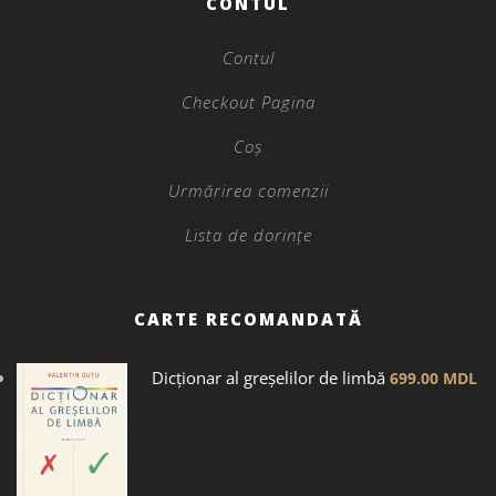
CONTUL
Contul
Checkout Pagina
Coș
Urmărirea comenzii
Lista de dorințe
CARTE RECOMANDATĂ
Dicţionar al greșelilor de limbă
699.00
MDL