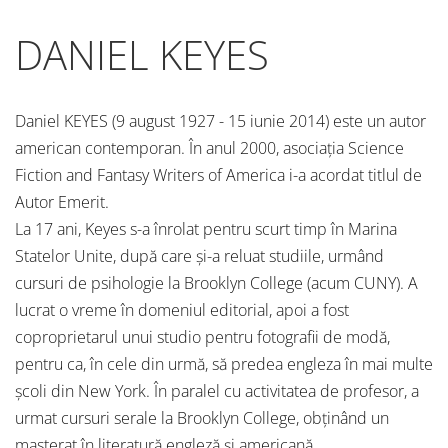
DANIEL KEYES
Daniel KEYES (9 august 1927 - 15 iunie 2014) este un autor
american contemporan. În anul 2000, asociaţia Science
Fiction and Fantasy Writers of America i-a acordat titlul de
Autor Emerit.
La 17 ani, Keyes s-a înrolat pentru scurt timp în Marina
Statelor Unite, după care şi-a reluat studiile, urmând
cursuri de psihologie la Brooklyn College (acum CUNY). A
lucrat o vreme în domeniul editorial, apoi a fost
coproprietarul unui studio pentru fotografii de modă,
pentru ca, în cele din urmă, să predea engleza în mai multe
şcoli din New York. În paralel cu activitatea de profesor, a
urmat cursuri serale la Brooklyn College, obţinând un
masterat în literatură engleză şi americană.