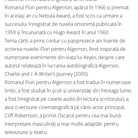
Romanul Flori pentru Algernon, apărut în 1966 şi premiat
în acelaşi an cu Nebula Award, a fost scris ca urmare a
succesului înregistrat de nuvela omonimă publicată în
1959 şi încununată cu Hugo Award în anul 1960.
Tema cărţii a prins contur cu paisprezece ani înainte de
scrierea nuvelei Flori pentru Algernon, fiind inspirată de
numeroase evenimente din viaţa lui Keyes, despre care
autorul relatează în lucrarea autobiografică Algernon,
Charlie and I: A Writer’s Journey (2000).
Romanul Flori pentru Algernon a fost tradus în numeroase
limbi, a fost studiat în şcoli şi universităţi din întreaga lume,
a fost înregistrat pe casete audio (în lectura scriitorului), a
avut o versiune cinematografică (al cărei actor principal,
Cliff Robertson, a primit Oscarul pentru cea mai bună
interpretare masculină) şi mai multe adaptări pentru
televiziune şi teatru.