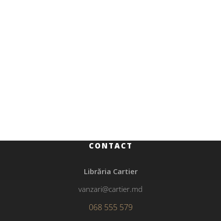
Beletristică
258.00
MDL
Mințile lui Billy Milligan
CONTACT
Librăria Cartier
vanzari@cartier.md
068 555 579