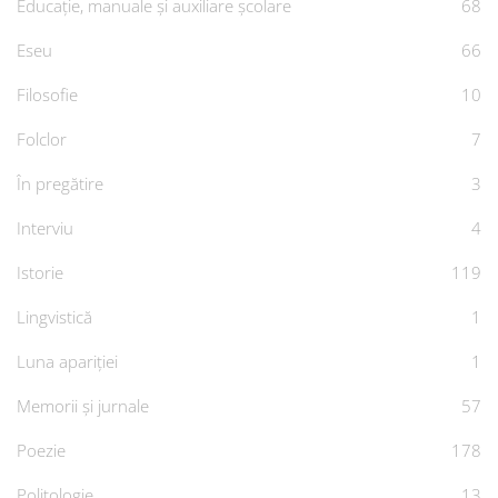
Educație, manuale și auxiliare școlare
68
Eseu
66
Filosofie
10
Folclor
7
În pregătire
3
Interviu
4
Istorie
119
Lingvistică
1
Luna apariției
1
Memorii și jurnale
57
Poezie
178
Politologie
13