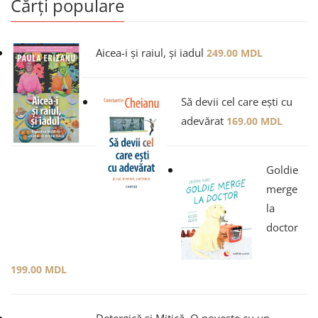
Cărți populare
Aicea-i și raiul, și iadul
249.00
MDL
Să devii cel care ești cu
adevărat
169.00
MDL
Goldie
merge
la
doctor
199.00
MDL