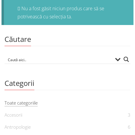
Nu a fost găsit niciun produs care să se
potrivească cu selecția ta.
Căutare
Categorii
Toate categoriile
Accesorii
3
Antropologie
6