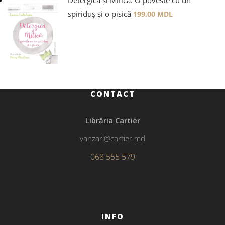
Detergică și Mitică. O poveste cu un
spiriduș și o pisică
199.00
MDL
CONTACT
Librăria Cartier
vanzari@cartier.md
068 555 579
INFO