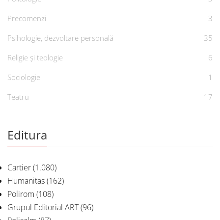
Precomenzi
3
Psihologie, dezvoltare personală
35
Religie și teologie
6
Sociologie
1
Teatru
17
Editura
Cartier
(1.080)
Humanitas
(162)
Polirom
(108)
Grupul Editorial ART
(96)