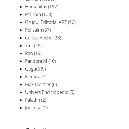
Humanitas
(162)
Polirom
(108)
Grupul Editorial ART
(96)
Polisalm
(87)
Curtea Veche
(28)
Trei
(26)
„Stat
Rao
(19)
folo
Pandora M
(10)
Guguță
(9)
De
Nemira
(8)
Max Blecher
(6)
Univers Enciclopedic
(5)
Paladin
(2)
Junimea
(1)