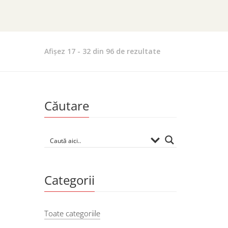
Sortat
Afișez 17 - 32 din 96 de rezultate
după
evaluarea
medie
Căutare
Categorii
Toate categoriile