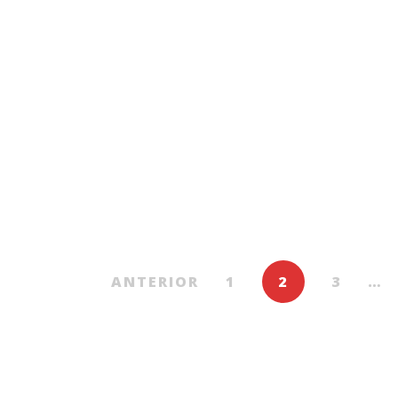
Eseu
Poezie
Cronici pe nisip
Aproa
169.00
MDL
 captiv”, mod de
De
VALERIU LOGHIN
De
sire: Republica
Moldova
VITALIE CIOBANU
ANTERIOR
1
2
3
…