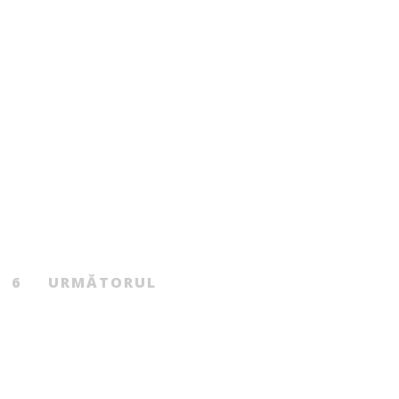
Poezie
Poezie
pe nimic sigur
119.00
MDL
ROBERT ȘERBAN
Tagliatelle allegro
De
MINA DECU
6
URMĂTORUL