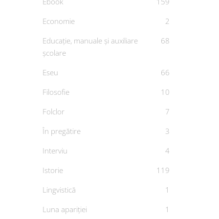
Ebook
159
Economie
2
Educație, manuale și auxiliare
68
școlare
Eseu
66
Filosofie
10
Folclor
7
În pregătire
3
Interviu
4
Istorie
119
Lingvistică
1
Luna apariției
1