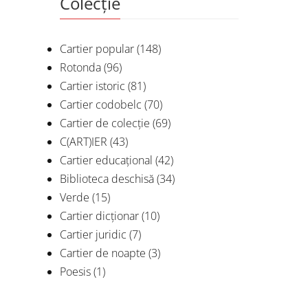
Colecție
Cartier popular
(148)
Rotonda
(96)
Cartier istoric
(81)
Cartier codobelc
(70)
Cartier de colecție
(69)
C(ART)IER
(43)
Cartier educațional
(42)
Biblioteca deschisă
(34)
Verde
(15)
Cartier dicționar
(10)
Cartier juridic
(7)
Cartier de noapte
(3)
Poesis
(1)