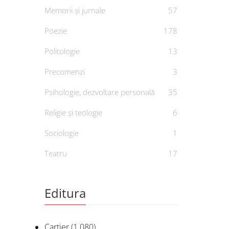
Memorii și jurnale
57
Poezie
178
Politologie
13
Precomenzi
3
De
C
Psihologie, dezvoltare personală
35
Religie și teologie
6
Sociologie
1
Teatru
17
Editura
Cartier
(1.080)