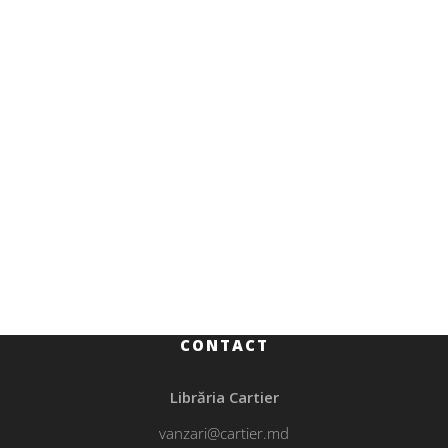
Beletristică
Dicționar Auafed
CONTACT
Librăria Cartier
vanzari@cartier.md