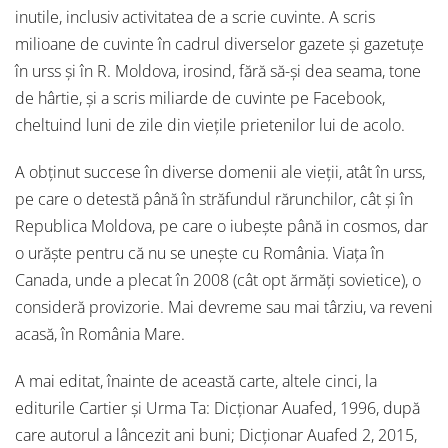
inutile, inclusiv activitatea de a scrie cuvinte. A scris
milioane de cuvinte în cadrul diverselor gazete și gazetuțe
în urss și în R. Moldova, irosind, fără să-și dea seama, tone
de hârtie, și a scris miliarde de cuvinte pe Facebook,
cheltuind luni de zile din viețile prietenilor lui de acolo.
A obținut succese în diverse domenii ale vieții, atât în urss,
pe care o detestă până în străfundul rărunchilor, cât și în
Republica Moldova, pe care o iubește până in cosmos, dar
o urăște pentru că nu se unește cu România. Viața în
Canada, unde a plecat în 2008 (cât opt ărmăți sovietice), o
consideră provizorie. Mai devreme sau mai târziu, va reveni
acasă, în România Mare.
A mai editat, înainte de această carte, altele cinci, la
editurile Cartier și Urma Ta: Dicționar Auafed, 1996, după
care autorul a lâncezit ani buni; Dicționar Auafed 2, 2015,