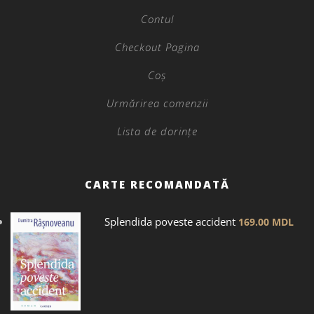
Contul
Checkout Pagina
Coș
Urmărirea comenzii
Lista de dorințe
CARTE RECOMANDATĂ
Splendida poveste accident
169.00
MDL