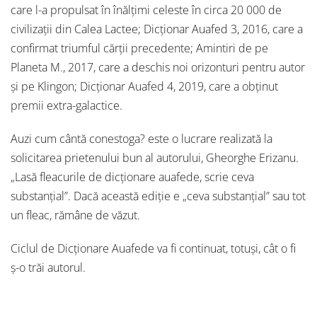
care l-a propulsat în înălțimi celeste în circa 20 000 de
civilizații din Calea Lactee; Dicționar Auafed 3, 2016, care a
confirmat triumful cărții precedente; Amintiri de pe
Planeta M., 2017, care a deschis noi orizonturi pentru autor
și pe Klingon; Dicționar Auafed 4, 2019, care a obținut
premii extra-galactice.
Auzi cum cântă conestoga? este o lucrare realizată la
solicitarea prietenului bun al autorului, Gheorghe Erizanu.
„Lasă fleacurile de dicționare auafede, scrie ceva
substanțial”. Dacă această ediție e „ceva substanțial” sau tot
un fleac, rămâne de văzut.
Ciclul de Dicționare Auafede va fi continuat, totuși, cât o fi
ș-o trăi autorul.