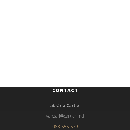
Beletristică
119.00
MDL
Nickel
CONTACT
Librăria Cartier
vanzari@cartier.md
068 555 579