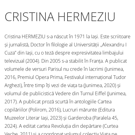
CRISTINA HERMEZIU
Cristina HERMEZIU s-a născut în 1971 la Iași. Este scriitoare
și jurnalistă, Doctor în filologie al Universității „Alexandru I
Cuza” din Iași, cu o teză despre expresivitatea limbajului
televizual (2004). Din 2005 s-a stabilit în Franța. A publicat
volumele de versuri Parisul nu crede în lacrimi (Junimea,
2016, Premiul Opera Prima, Festivalul internațional Tudor
Arghezi), Între timp îți vezi de viața ta (Junimea, 2020) și
volumul de publicistică Vedere din Turnul Eiffel (Junimea,
2017). A publicat proză scurtă în antologiile Cartea
copilăriilor (Polirom, 2016), Lucruri mărunte (Editura
Muzeelor Literar Iași, 2023) și Garderoba (Paralela 45,
2024). A editat cartea Revoluţia din depărtare (Curtea
Veche, 2011) și a coordonat volumul colectiv Viața pe