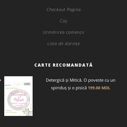
Checkout Pagina
Coș
Urmărirea comenzii
Lista de dorințe
CARTE RECOMANDATĂ
Detergică și Mitică. O poveste cu un
spiriduș și o pisică
199.00
MDL