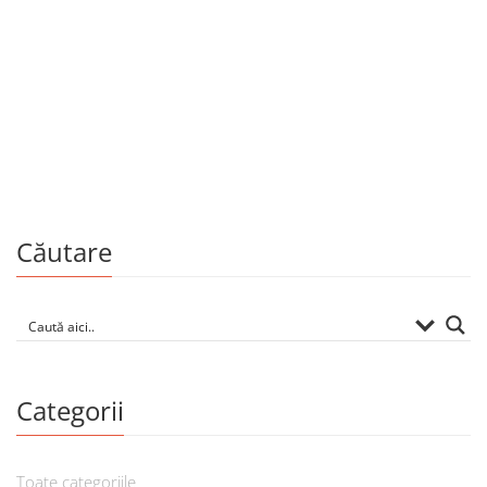
Cărți la 20 lei
Paludes
De
ANDRÉ GIDE
Căutare
Categorii
Toate categoriile