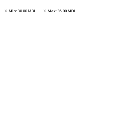
Min:
30.00
MDL
Max:
35.00
MDL