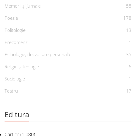
Memorii și jurnale
58
Poezie
178
Politologie
13
Precomenzi
1
Psihologie, dezvoltare personală
35
Religie și teologie
6
Sociologie
1
Teatru
17
Editura
Cartier
(1.080)