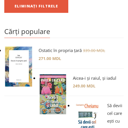
ELIMINAȚI FILTRELE
Cărți populare
Ostatic în propria țară
339.00
MDL
271.00
MDL
Aicea-i și raiul, și iadul
249.00
MDL
Să devii
cel care
ești cu