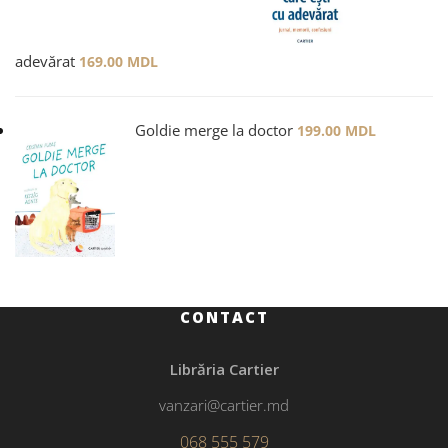
adevărat
169.00
MDL
Goldie merge la doctor
199.00
MDL
CONTACT
Librăria Cartier
vanzari@cartier.md
068 555 579