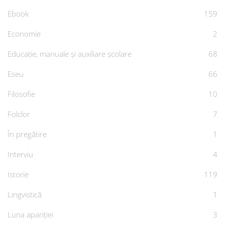
Ebook
159
Economie
2
Educație, manuale și auxiliare școlare
68
Eseu
66
Filosofie
10
Folclor
7
În pregătire
1
Interviu
4
Istorie
119
Lingvistică
1
Luna apariției
3