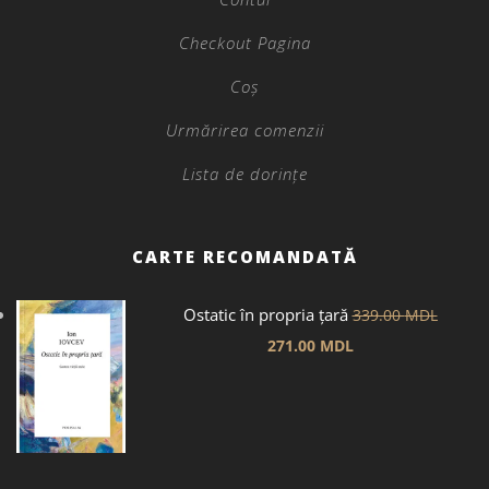
Checkout Pagina
Coș
Urmărirea comenzii
Lista de dorințe
CARTE RECOMANDATĂ
Ostatic în propria țară
339.00
MDL
271.00
MDL