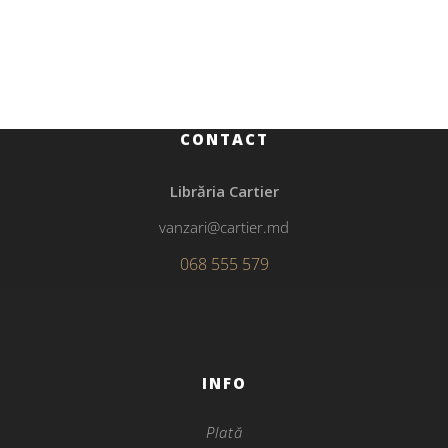
Secolul XX explicat nepotului meu
CONTACT
Librăria Cartier
vanzari@cartier.md
068 555 579
INFO
Plată