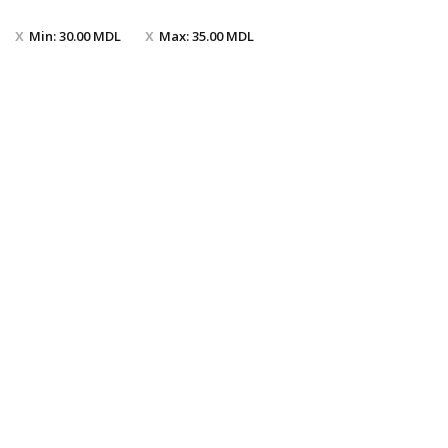
Min:
30.00
MDL
Max:
35.00
MDL