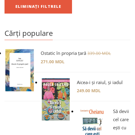
ELIMINAȚI FILTRELE
Cărți populare
Ostatic în propria țară
339.00
MDL
271.00
MDL
Aicea-i și raiul, și iadul
249.00
MDL
Să devii
cel care
ești cu