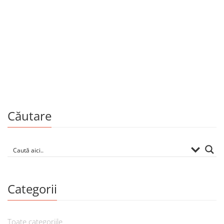
Cărți la 20 lei
Secolul XX explicat nepotului meu
De
MARK FERRO
Căutare
Categorii
Toate categoriile