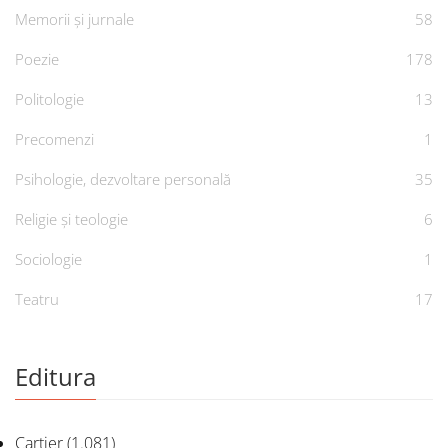
Memorii și jurnale
58
Poezie
178
Politologie
13
Precomenzi
1
Psihologie, dezvoltare personală
35
Religie și teologie
6
Sociologie
1
Teatru
17
Editura
Cartier
(1.081)