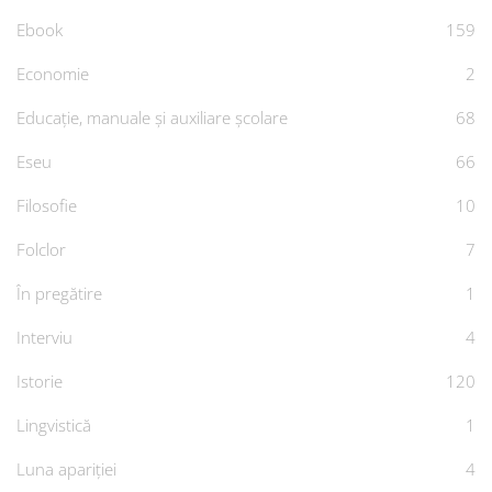
Ebook
159
Economie
2
Educație, manuale și auxiliare școlare
68
Eseu
66
Filosofie
10
Folclor
7
În pregătire
1
Interviu
4
Istorie
120
Lingvistică
1
Luna apariției
4