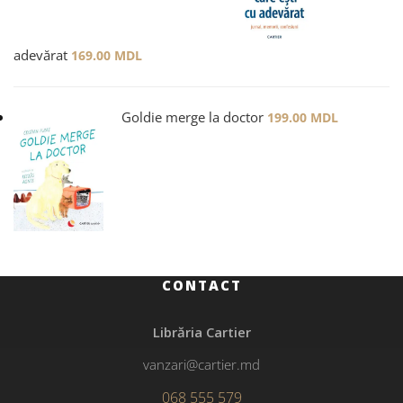
adevărat
169.00
MDL
Goldie merge la doctor
199.00
MDL
CONTACT
Librăria Cartier
vanzari@cartier.md
068 555 579