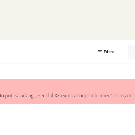
Filtre
u poți să adaugi „Secolul XX explicat nepotului meu” în coș deo