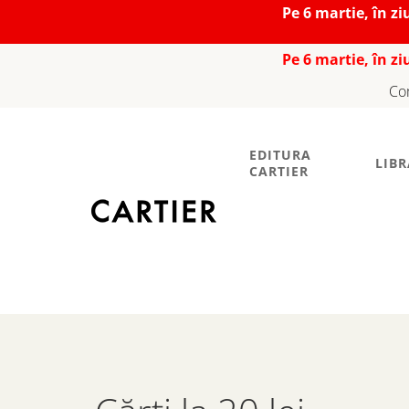
Pe 6 martie, în z
Pe 6 martie, în z
Co
EDITURA
LIBR
CARTIER