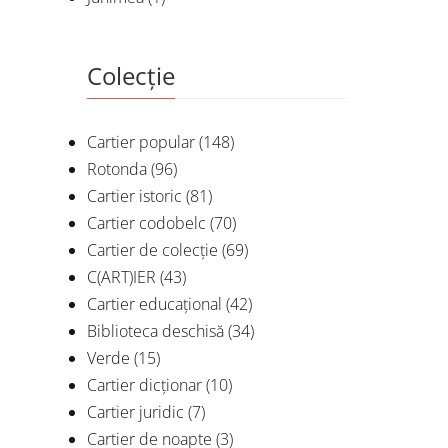
Colecție
Cartier popular
(148)
Rotonda
(96)
Cartier istoric
(81)
Cartier codobelc
(70)
Cartier de colecție
(69)
C(ART)IER
(43)
Cartier educațional
(42)
Biblioteca deschisă
(34)
Verde
(15)
Cartier dicționar
(10)
Cartier juridic
(7)
Cartier de noapte
(3)