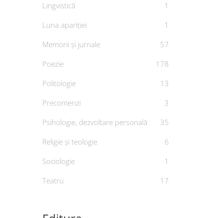
Lingvistică
1
Luna apariției
1
Memorii și jurnale
57
Poezie
178
Politologie
13
Precomenzi
3
Psihologie, dezvoltare personală
35
Religie și teologie
6
De
Sociologie
1
Teatru
17