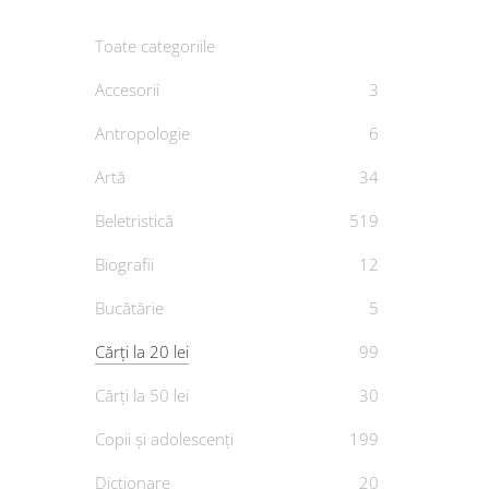
Toate categoriile
Accesorii
3
Antropologie
6
Artă
34
Beletristică
519
Biografii
12
39.0
Op
Bucătărie
5
De
Cărți la 20 lei
99
Cărți la 50 lei
30
Copii și adolescenți
199
Dicționare
20