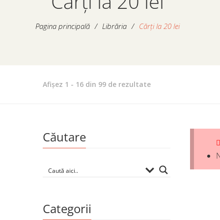
Cărți la 20 lei
Pagina principală
/
Librăria
/
Cărți la 20 lei
Sortat
Afișez 1 - 16 din 99 de rezultate
după
preț:
de
la
Căutare
mic
la
N
mare
Categorii