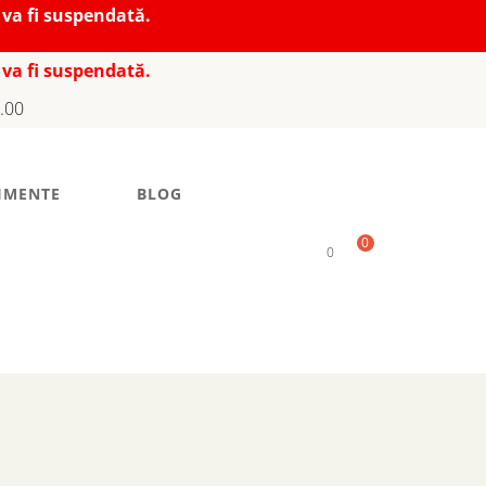
 va fi suspendată.
 va fi suspendată.
7.00
IMENTE
BLOG
0
0