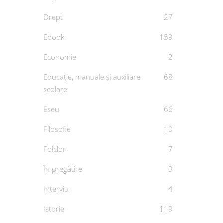
Drept
27
Ebook
159
Economie
2
Educație, manuale și auxiliare
68
școlare
Eseu
66
Filosofie
10
Islam
c
Folclor
7
De
T
În pregătire
3
Interviu
4
Istorie
119