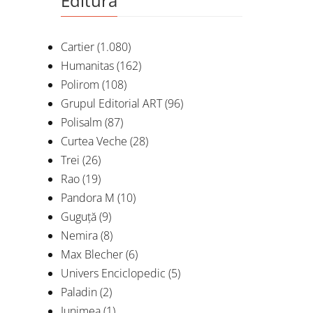
Editura
Cartier
(1.080)
Humanitas
(162)
Polirom
(108)
Grupul Editorial ART
(96)
Polisalm
(87)
Curtea Veche
(28)
Trei
(26)
Amos 
c
Rao
(19)
Pandora M
(10)
D
Guguță
(9)
Nemira
(8)
Max Blecher
(6)
Univers Enciclopedic
(5)
Paladin
(2)
Junimea
(1)