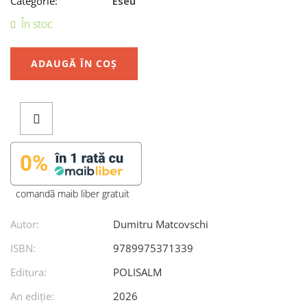
Categorie:
Eseu
În stoc
ADAUGĂ ÎN COȘ
comandã maib liber gratuit
Autor:
Dumitru Matcovschi
ISBN:
9789975371339
Editura:
POLISALM
An ediţie:
2026