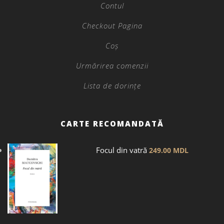
Contul
Checkout Pagina
Coș
Urmărirea comenzii
Lista de dorințe
CARTE RECOMANDATĂ
Focul din vatră
249.00
MDL