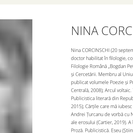
NINA CORC
Nina CORCINSCHI (20 septembri
doctor habilitat în filologie, c
Filologie Română „Bogdan Petr
și Cercetării. Membru al Uniun
publicat volumele Poezie și Pu
Centrală, 2008); Arcul voltaic.
Publicistica literară din Repub
2015); Cărțile care mă iubesc
Andrei Țurcanu de vorbă cu Nin
ale erosului (Cartier, 2019). A 
Proză. Publicistică. Eseu (Știi