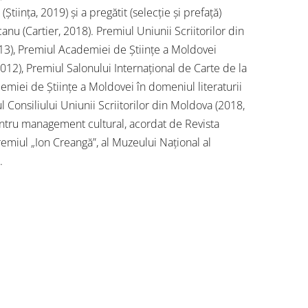
 (Știința, 2019) și a pregătit (selecție și prefață)
anu (Cartier, 2018). Premiul Uniunii Scriitorilor din
3), Premiul Academiei de Ştiinţe a Moldovei
 2012), Premiul Salonului Internațional de Carte de la
emiei de Științe a Moldovei în domeniul literaturii
l Consiliului Uniunii Scriitorilor din Moldova (2018,
entru management cultural, acordat de Revista
Premiul „Ion Creangă”, al Muzeului Național al
.