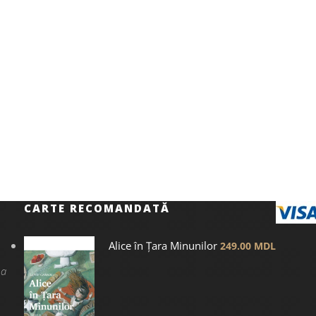
Eseu
Eseu
139.00
MDL
169.00
MDL
litatea ca hologramă
Andrei Țurcanu, un de
asumat
CARTE RECOMANDATĂ
Alice în Țara Minunilor
249.00
MDL
na