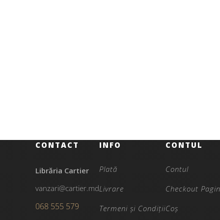
Ebook
Realitatea ca hologramă
Rea
CONTACT
INFO
CONTUL
Plată
Contul
Librăria Cartier
vanzari@cartier.md
Livrare
Checkout Pagi
068 555 579
Termeni și Condiții
Coș