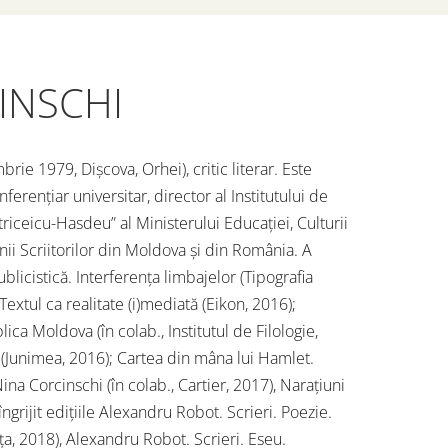
INSCHI
e 1979, Dișcova, Orhei), critic literar. Este
onferențiar universitar, director al Institutului de
iceicu-Hasdeu” al Ministerului Educației, Culturii
ii Scriitorilor din Moldova și din România. A
blicistică. Interferenţa limbajelor (Tipografia
 Textul ca realitate (i)mediată (Eikon, 2016);
lica Moldova (în colab., Institutul de Filologie,
 (Junimea, 2016); Cartea din mâna lui Hamlet.
a Corcinschi (în colab., Cartier, 2017), Narațiuni
îngrijit edițiile Alexandru Robot. Scrieri. Poezie.
nța, 2018), Alexandru Robot. Scrieri. Eseu.