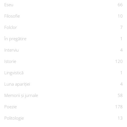
Eseu
66
Filosofie
10
Folclor
7
În pregătire
1
Interviu
4
Istorie
120
Lingvistică
1
Luna apariției
4
Memorii și jurnale
58
Poezie
178
Politologie
13