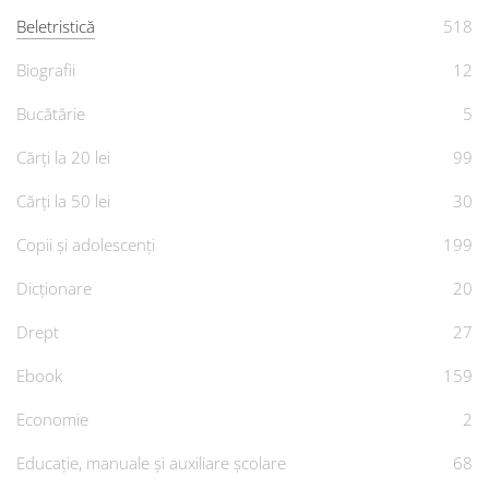
Beletristică
518
Biografii
12
Bucătărie
5
Cărți la 20 lei
99
Cărți la 50 lei
30
Copii și adolescenți
199
Dicționare
20
Drept
27
Ebook
159
Economie
2
Educație, manuale și auxiliare școlare
68