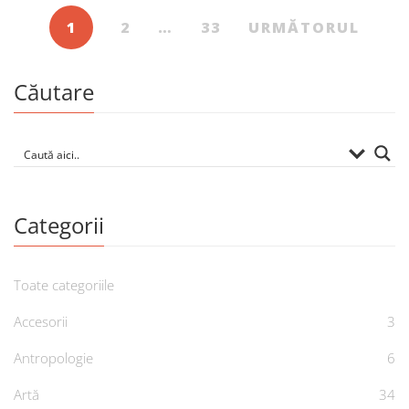
1
2
…
33
URMĂTORUL
Căutare
Categorii
Toate categoriile
Accesorii
3
Antropologie
6
Artă
34