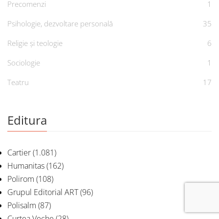
Precomenzi
1
Psihologie, dezvoltare personală
35
Religie și teologie
6
Sociologie
1
Teatru
17
Editura
Cartier
(1.081)
Humanitas
(162)
Polirom
(108)
Grupul Editorial ART
(96)
Polisalm
(87)
Curtea Veche
(28)