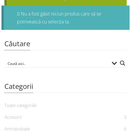
Nu a fost găsit niciun produs care să se
potrivească cu selecția ta.
Căutare
Categorii
Toate categoriile
Accesorii
3
Antropologie
6