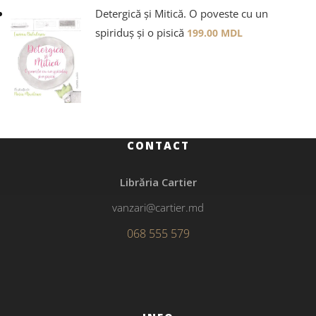
Detergică și Mitică. O poveste cu un
spiriduș și o pisică
199.00
MDL
CONTACT
Librăria Cartier
vanzari@cartier.md
068 555 579