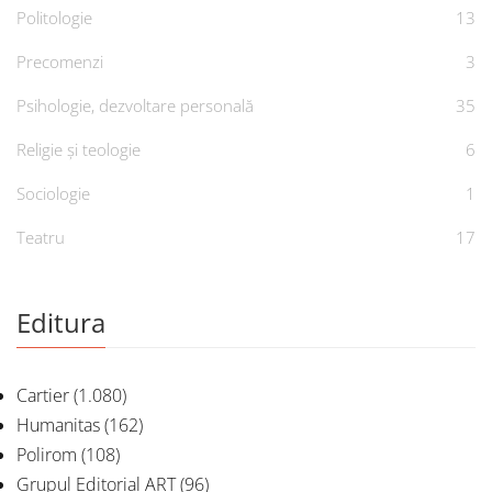
Politologie
13
Precomenzi
3
Psihologie, dezvoltare personală
35
Religie și teologie
6
Sociologie
1
Teatru
17
Editura
Cartier
(1.080)
Humanitas
(162)
Polirom
(108)
Grupul Editorial ART
(96)