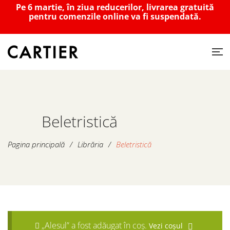
Pe 6 martie, în ziua reducerilor, livrarea gratuită
pentru comenzile online va fi suspendată.
Beletristică
Pagina principală
/
Librăria
/
Beletristică
„Alesul” a fost adăugat în coș.
Vezi coșul