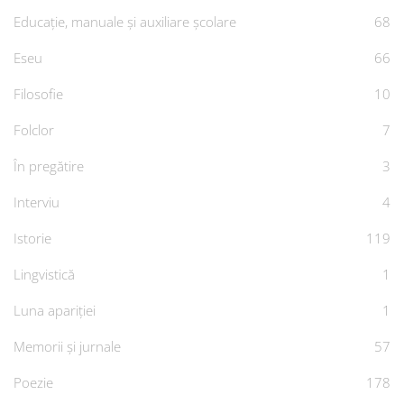
Educație, manuale și auxiliare școlare
68
Eseu
66
Filosofie
10
Folclor
7
În pregătire
3
Interviu
4
Istorie
119
Lingvistică
1
Luna apariției
1
Memorii și jurnale
57
Poezie
178