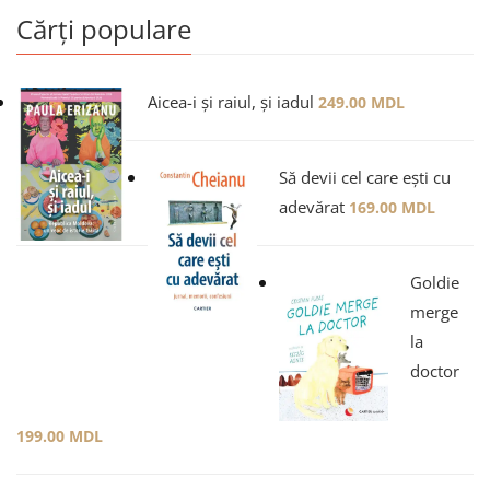
Cărți populare
Aicea-i și raiul, și iadul
249.00
MDL
Să devii cel care ești cu
adevărat
169.00
MDL
Goldie
merge
la
doctor
199.00
MDL