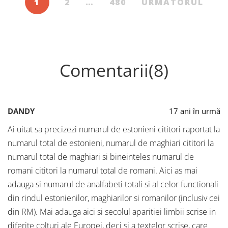
1
2
…
480
URMĂTORUL
Comentarii(8)
DANDY
17 ani în urmă
Ai uitat sa precizezi numarul de estonieni cititori raportat la
numarul total de estonieni, numarul de maghiari cititori la
numarul total de maghiari si bineinteles numarul de
romani cititori la numarul total de romani. Aici as mai
adauga si numarul de analfabeti totali si al celor functionali
din rindul estonienilor, maghiarilor si romanilor (inclusiv cei
din RM). Mai adauga aici si secolul aparitiei limbii scrise in
diferite colturi ale Europei, deci si a textelor scrise, care