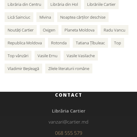
Librăria din Centru
Librăria din Hol
Librăriile Cartier
Lică Sainciuc
Mivina
Noaptea cărților deschise
Noutăți Cartier
Oxigen
Planeta Moldova
Radu Vancu
Republica Moldova
Rotonda
Tatiana Țîbuleac
Top
Top vânzări
Vasile Ernu
Vasile Vasilache
Vladimir Beșleagă
Zilele literaturii române
CONTACT
Librăria Cartier
vanzari@cartier.md
068 555 579