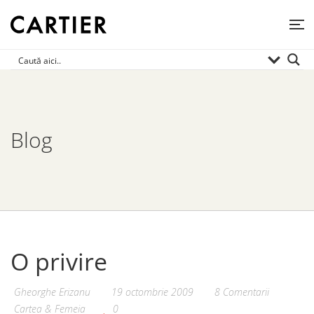
Blog
O privire
Gheorghe Erizanu
19 octombrie 2009
8 Comentarii
Cartea & Femeia
0