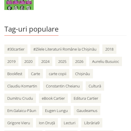
Tag-uri populare
#30cartier
#Zilele Literaturii Române la Chișinău
2018
2019
2020
2024
2025
2026
Aureliu Busuioc
Bookfest
Carte
carte copii
Chișinău
Claudiu Komartin
Constantin Cheianu
Cultură
Dumitru Crudu
eBook Cartier
Editura Cartier
Em.Galaicu-Păun
Eugen Lungu
Gaudeamus
Grigore Vieru
Ion Druță
Lecturi
Librăria9