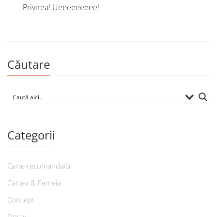
Privirea! Ueeeeeeeee!
Căutare
Categorii
Carte recomandată
Cartea & Femeia
Concept
Dosar