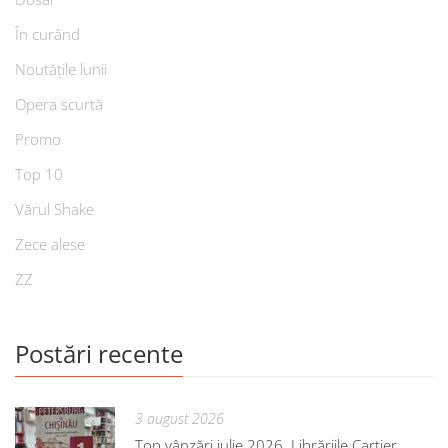
În curând
Noutățile lunii
Opera scurtă
Promo
Top 10
Vărul Shake
Zece alese
ZZ
Postări recente
3 august 2026
Top vânzări iulie 2026. Librăriile Cartier