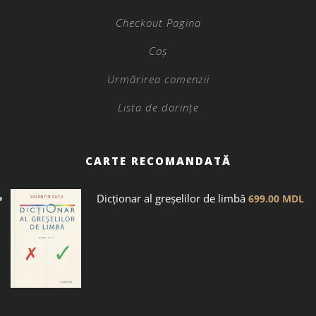
Checkout Pagina
Coș
Urmărirea comenzii
Lista de dorințe
CARTE RECOMANDATĂ
Dicţionar al greșelilor de limbă
699.00
MDL