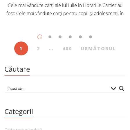
Cele mai vândute cărți ale lui iulie în Librăriile Cartier au
fost: Cele mai vândute cărți pentru copii și adolescenți, în
iulie, în Librăriile Cartier, au fost: Post Views: 144
1
2
…
480
URMĂTORUL
Căutare
Categorii
Carte recomandată