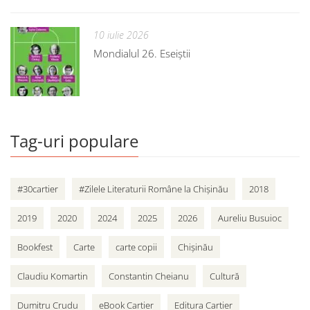
10 iulie 2026
Mondialul 26. Eseiștii
Tag-uri populare
#30cartier
#Zilele Literaturii Române la Chișinău
2018
2019
2020
2024
2025
2026
Aureliu Busuioc
Bookfest
Carte
carte copii
Chișinău
Claudiu Komartin
Constantin Cheianu
Cultură
Dumitru Crudu
eBook Cartier
Editura Cartier