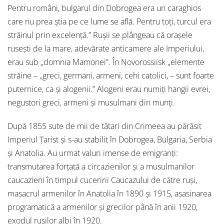
Pentru români, bulgarul din Dobrogea era un caraghios
care nu prea știa pe ce lume se află. Pentru toți, turcul era
străinul prin excelență.” Rușii se plângeau că orașele
rusești de la mare, adevărate anticamere ale Imperiului,
erau sub „domnia Mamonei”. În Novorossiisk „elemente
străine – „greci, germani, armeni, cehi catolici, – sunt foarte
puternice, ca și alogenii.” Alogeni erau numiți hangii evrei,
negustori greci, armeni și musulmani din munți.
După 1855 sute de mii de tătari din Crimeea au părăsit
Imperiul Țarist și s-au stabilit în Dobrogea, Bulgaria, Serbia
și Anatolia. Au urmat valuri imense de emigranți:
transmutarea forțată a circazienilor și a musulmanilor
caucazieni în timpul cuceririi Caucazului de către ruși,
masacrul armenilor în Anatolia în 1890 și 1915, asasinarea
programatică a armenilor și grecilor până în anii 1920,
exodul rușilor albi în 1920.