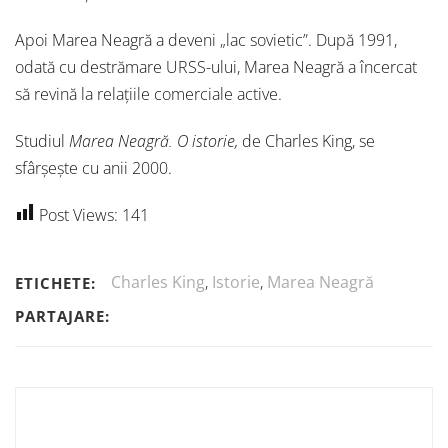
Apoi Marea Neagră a deveni „lac sovietic”. După 1991,
odată cu destrămare URSS-ului, Marea Neagră a încercat
să revină la relațiile comerciale active.
Studiul
Marea Neagră. O istorie,
de Charles King, se
sfârșește cu anii 2000.
Post Views:
141
Charles King
,
Istorie
,
Marea Neagră
ETICHETE:
PARTAJARE: