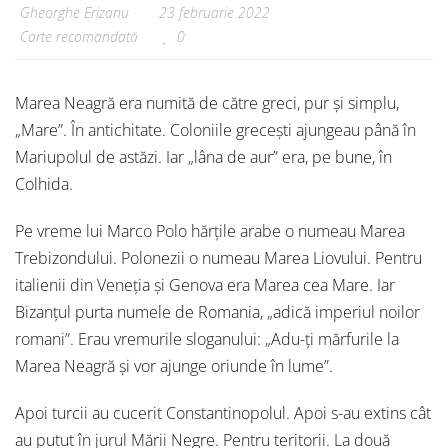
Gheorghe Erizanu
23 februarie 2022
Carte recomandată
0
Marea Neagră era numită de către greci, pur și simplu,
„Mare”. În antichitate. Coloniile grecești ajungeau până în
Mariupolul de astăzi. Iar „lâna de aur” era, pe bune, în
Colhida.
Pe vreme lui Marco Polo hărțile arabe o numeau Marea
Trebizondului. Polonezii o numeau Marea Liovului. Pentru
italienii din Veneția și Genova era Marea cea Mare. Iar
Bizanțul purta numele de Romania, „adică imperiul noilor
romani”. Erau vremurile sloganului: „Adu-ți mărfurile la
Marea Neagră și vor ajunge oriunde în lume”.
Apoi turcii au cucerit Constantinopolul. Apoi s-au extins cât
au putut în jurul Mării Negre. Pentru teritorii. La două