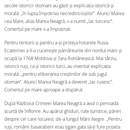
secole istoricii otomani au găsit și explicația istorică și
morală: „în lupta împotriva necredincioșilor”. Atunci Marea
cea Mare, alias Marea Neagră, s-a numit „lac turcesc”.
Comerțul pe mare s-a împuținat.
Pentru teritorii și pentru a-și proteja hotarele Rusia
Ecaterinei a II-a cucerește pământurile din nordul mării și
ocupă la 1768 Moldova și Țara Românească. Mai târziu,
istoricii ruși, ca și istoricii turci, au inventat explicația
morală: „pentru eliberarea creștinilor de sub jugul
otoman”. Atunci Marea Neagră a devenit „lac rusesc”.
Comerțul pe mare aproape a dispărut.
După Războiul Crimeei Marea Neagră a avut o perioadă
scurtă de înflorire. Au apărut ghiduri, rute turistice, păreri
despre cei care locuiesc de-a lungul Mării Negre. „Pentru
ruși, românii basarabeni erau țigani gata să-ți fure poșeta.