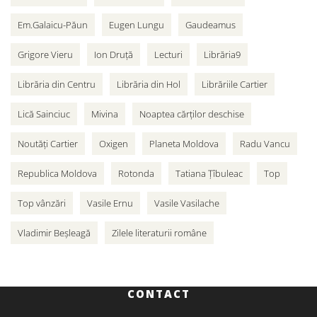
Em.Galaicu-Păun
Eugen Lungu
Gaudeamus
Grigore Vieru
Ion Druță
Lecturi
Librăria9
Librăria din Centru
Librăria din Hol
Librăriile Cartier
Lică Sainciuc
Mivina
Noaptea cărților deschise
Noutăți Cartier
Oxigen
Planeta Moldova
Radu Vancu
Republica Moldova
Rotonda
Tatiana Țîbuleac
Top
Top vânzări
Vasile Ernu
Vasile Vasilache
Vladimir Beșleagă
Zilele literaturii române
CONTACT