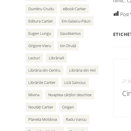
nimic. C
Dumitru Crudu
eBook Cartier
Post 
Editura Cartier
Em.Galaicu-Păun
Eugen Lungu
Gaudeamus
ETICHE
Grigore Vieru
Ion Druță
Lecturi
Librăria9
Librăria din Centru
Librăria din Hol
21 f
Librăriile Cartier
Lică Sainciuc
Ci
Mivina
Noaptea cărților deschise
Noutăți Cartier
Oxigen
Planeta Moldova
Radu Vancu