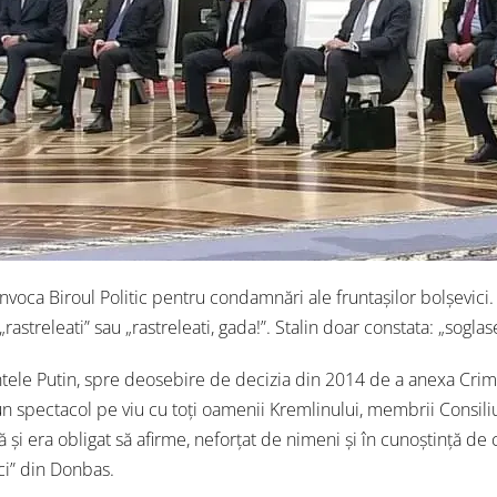
onvoca Biroul Politic pentru condamnări ale fruntașilor bolșevici
„rastreleati” sau „rastreleati, gada!”. Stalin doar constata: „sogla
tele Putin, spre deosebire de decizia din 2014 de a anexa Crime
n spectacol pe viu cu toți oamenii Kremlinului, membrii Consil
nă și era obligat să afirme, neforțat de nimeni și în cunoștință d
ci” din Donbas.