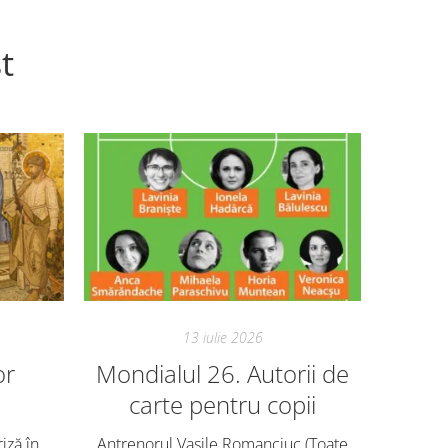
t
13 iulie 2026
or
Mondialul 26. Autorii de
Mon
carte pentru copii
Avem ech
o mie de
riză în
Antrenorul Vasile Romanciuc (Toate