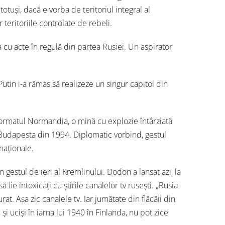
otuși, dacă e vorba de teritoriul integral al
 teritoriile controlate de rebeli.
 cu acte în regulă din partea Rusiei. Un aspirator
Putin i-a rămas să realizeze un singur capitol din
in formatul Normandia, o mină cu explozie întârziată
a Budapesta din 1994. Diplomatic vorbind, gestul
rnaționale.
in gestul de ieri al Kremlinului. Dodon a lansat azi, la
ie intoxicați cu știrile canalelor tv rusești. „Rusia
rat. Așa zic canalele tv. Iar jumătate din flăcăii din
și uciși în iarna lui 1940 în Finlanda, nu pot zice