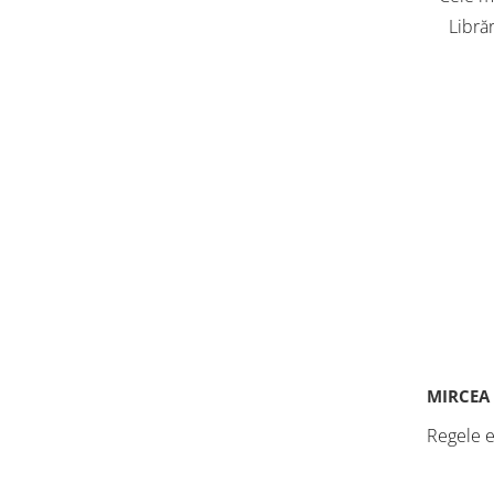
Librăr
vân
adole
Cart
MIRCEA
Regele e 