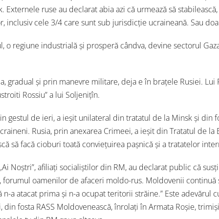
. Externele ruse au declarat abia azi că urmează să stabilească, t
r, inclusiv cele 3/4 care sunt sub jurisdicție ucraineană. Sau doar
, o regiune industrială și prosperă cândva, devine sectorul Gaza
a, gradual și prin manevre militare, deja e în brațele Rusiei. Lui 
troiti Rossiu” a lui Soljenițîn.
in gestul de ieri, a ieșit unilateral din tratatul de la Minsk și d
craineni. Rusia, prin anexarea Crimeei, a ieșit din Tratatul de l
scă să facă cioburi toată conviețuirea pașnică și a tratatelor inte
„Ai Noștri”, afiliați socialiștilor din RM, au declarat public că susț
, forumul oamenilor de afaceri moldo-rus. Moldovenii continuă să f
 n-a atacat prima și n-a ocupat teritorii străine.” Este adevărul cu
, din fosta RASS Moldovenească, înrolați în Armata Roșie, trimiși 