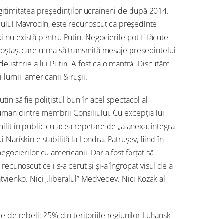
gitimitatea președinților ucraineni de după 2014.
ocului Mavrodin, este recunoscut ca președinte
 nu există pentru Putin. Negocierile pot fi făcute
poștaș, care urma să transmită mesaje președintelui
de istorie a lui Putin. A fost ca o mantră. Discutăm
 lumii: americanii & rușii.
tin să fie polițistul bun în acel spectacol al
 uman dintre membrii Consiliului. Cu excepția lui
 umilit în public cu acea repetare de „a anexa, integra
i Narîșkin e stabilită la Londra. Patrușev, fiind în
egocierilor cu americanii. Dar a fost forțat să
cunoscut ce i s-a cerut și și-a îngropat visul de a
tvienko. Nici „liberalul” Medvedev. Nici Kozak al
e de rebeli: 25% din teritoriile regiunilor Luhansk