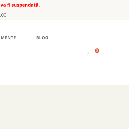
 va fi suspendată.
7.00
IMENTE
BLOG
0
0