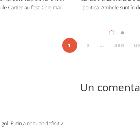
iile Cartier au fost: Cele mai
politică. Ambele sunt în d
dute cărți pentru copii și
Trebuie să căutăm un impu
scenți, în iulie, în Librăriile
exterior. Acest nou tărâm es
ier, au fost: Post Views: 121
Situația poate fi salvată 
1
2
…
480
U
Un comenta
gol. Putin a nebunit definitiv.