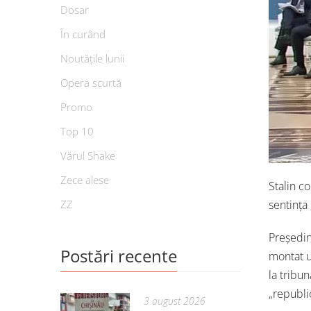
Dosar
În curând
Noutățile lunii
Opera scurtă
Promo
Top 10
Vărul Shake
Zece alese
Stalin c
ZZ
sentința 
Președin
Postări recente
montat u
la tribu
„republi
3 august 2026