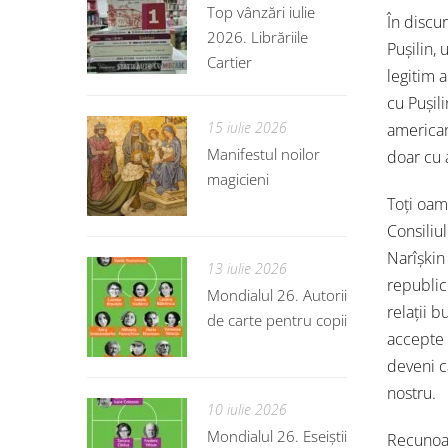
Top vânzări iulie
În discu
2026. Librăriile
Pușilin,
Cartier
legitim 
cu Pușil
15 iulie 2026
american
Manifestul noilor
doar cu a
magicieni
Toți oame
Consiliu
Narîșkin 
13 iulie 2026
republici
Mondialul 26. Autorii
relații b
de carte pentru copii
accepte 
deveni c
nostru.
10 iulie 2026
Mondialul 26. Eseiștii
Recunoaș