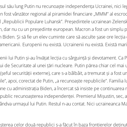
rsul său lung Putin nu recunoaște independența Ucrainei, nici le
 un fost vânzător regional al piramidei financiare „MMM” al escr
al „Republicii Populare Luhansk”. Președintele ucrainean Zelenski
in, dar nu cu un președinte european. Macron a fost un simplu 
 Biden. Și să fie un elev cuminte care să asculte șase ore lecția 
mericanii. Europenii nu există. Ucrainenii nu există. Există marii
nii lui Putin și-au învățat lecția cu sârguință și devotament. Ca Pu
lui de Securitate al unei țări nucleare. Putin părea chiar cel mai
(șeful securității externe), care s-a bâlbâit, a tremurat și a fost
le”, apoi, corectat de Putin, „a recunoaște republicile”. Familia lu
une cu administrația Biden, a încercat să insiste pe continuarea n
public recunoașterea independenței. Premierul Mișustin, sec, a re
ândva urmașul lui Putin. Restul n-au contat. Nici ucraineanca Ma
terea celor două republici s-a făcut în baza frontierelor deținut