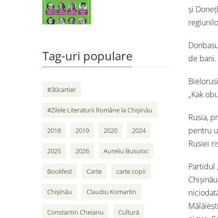
și Donețk
regiunilo
Donbasul
Tag-uri populare
de bani.
Bielorusi
#30cartier
„Kak obus
#Zilele Literaturii Române la Chișinău
Rusia, pr
pentru u
2018
2019
2020
2024
Rusiei ri
2025
2026
Aureliu Busuioc
Partidul 
Bookfest
Carte
carte copii
Chișinău
Chișinău
Claudiu Komartin
niciodată
Mălăiești
Constantin Cheianu
Cultură