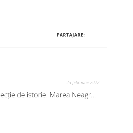
PARTAJARE:
23 februarie 2022
O lecție de istorie. Marea Neagră, pe scurt