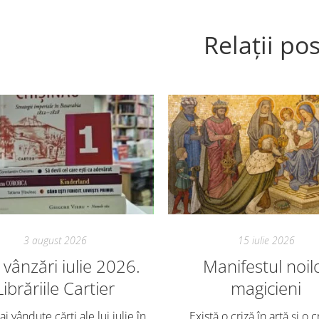
Relații pos
3 august 2026
15 iulie 2026
vânzări iulie 2026.
Manifestul noil
Librăriile Cartier
magicieni
i vândute cărți ale lui iulie în
„Există o criză în artă și o c