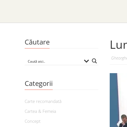
Lum
Căutare
Gheorghe
Categorii
Carte recomandată
Cartea & Femeia
Concept