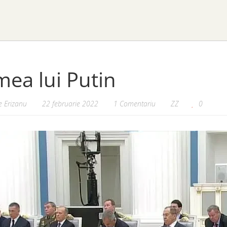
ea lui Putin
 Erizanu
22 februarie 2022
1 Comentariu
ZZ
0