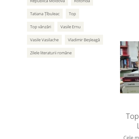
Republica Moldova
Rotonda
Tatiana Țîbuleac
Top
Top vânzări
Vasile Ernu
Vasile Vasilache
Vladimir Beșleagă
Zilele literaturii române
Top 
Cele ma