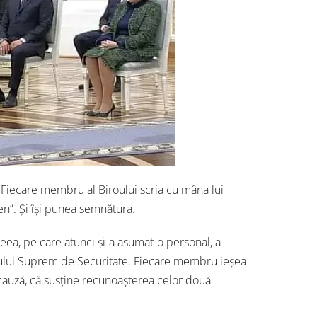
. Fiecare membru al Biroului scria cu mâna lui
sen”. Și își punea semnătura.
ea, pe care atunci și-a asumat-o personal, a
iului Suprem de Securitate. Fiecare membru ieșea
e cauză, că susține recunoașterea celor două