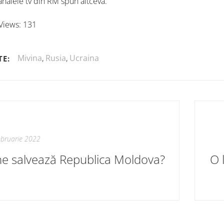
analele tv din RM spun altceva.
Views:
131
Mivina
,
Rusia
,
Ucraina
TE:
ebruarie 2022
ne salvează Republica Moldova?