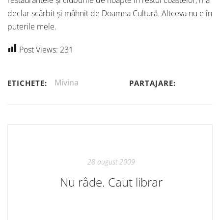
restaurantele și cluburile de noapte în restul coastelor, mă
declar scârbit și mâhnit de Doamna Cultură. Altceva nu e în
puterile mele.
Post Views:
231
Mivina
ETICHETE:
PARTAJARE:
28 august 2009
Nu râde. Caut librar