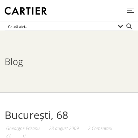
Blog
București, 68
Gheorghe Erizanu
28 august 2009
2 Comentarii
ZZ
0