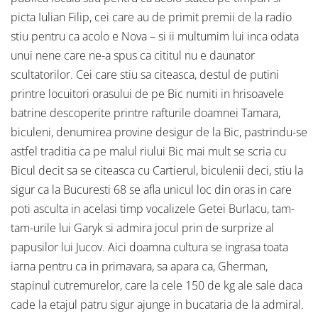
picta Iulian Filip, cei care au de primit premii de la radio
stiu pentru ca acolo e Nova – si ii multumim lui inca odata
unui nene care ne-a spus ca cititul nu e daunator
scultatorilor. Cei care stiu sa citeasca, destul de putini
printre locuitori orasului de pe Bic numiti in hrisoavele
batrine descoperite printre rafturile doamnei Tamara,
biculeni, denumirea provine desigur de la Bic, pastrindu-se
astfel traditia ca pe malul riului Bic mai mult se scria cu
Bicul decit sa se citeasca cu Cartierul, biculenii deci, stiu la
sigur ca la Bucuresti 68 se afla unicul loc din oras in care
poti asculta in acelasi timp vocalizele Getei Burlacu, tam-
tam-urile lui Garyk si admira jocul prin de surprize al
papusilor lui Jucov. Aici doamna cultura se ingrasa toata
iarna pentru ca in primavara, sa apara ca, Gherman,
stapinul cutremurelor, care la cele 150 de kg ale sale daca
cade la etajul patru sigur ajunge in bucataria de la admiral.