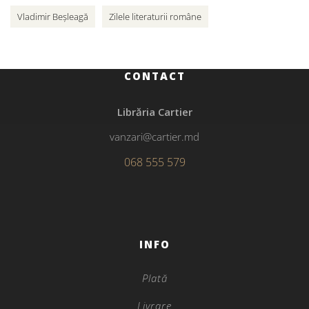
Vladimir Beșleagă
Zilele literaturii române
CONTACT
Librăria Cartier
vanzari@cartier.md
068 555 579
INFO
Plată
Livrare