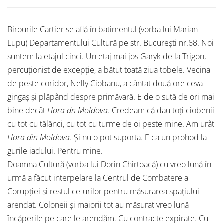
Birourile Cartier se află în batimentul (vorba lui Marian
Lupu) Departamentului Cultură pe str. București nr.68. Noi
suntem la etajul cinci. Un etaj mai jos Garyk de la Trigon,
percuționist de excepție, a bătut toată ziua tobele. Vecina
de peste coridor, Nelly Ciobanu, a cântat două ore ceva
gingaș și plăpând despre primăvară. E de o sută de ori mai
bine decât
Hora dn Moldova
. Credeam că dau toți ciobenii
cu tot cu tălănci, cu tot cu turme de oi peste mine. Am urât
Hora din Moldova
. Și nu o pot suporta. E ca un prohod la
gurile iadului. Pentru mine.
Doamna Cultură (vorba lui Dorin Chirtoacă) cu vreo lună în
urmă a făcut interpelare la Centrul de Combatere a
Corupției și restul ce-urilor pentru măsurarea spațiului
arendat. Coloneii și maiorii tot au măsurat vreo lună
încăperile pe care le arendăm. Cu contracte expirate. Cu