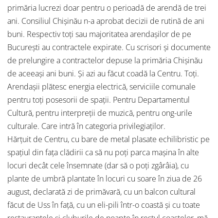
primăria lucrezi doar pentru o perioadă de arendă de trei
ani. Consiliul Chișinău n-a aprobat decizii de rutină de ani
buni. Respectiv toți sau majoritatea arendașilor de pe
București au contractele expirate. Cu scrisori și documente
de prelungire a contractelor depuse la primăria Chișinău
de aceeași ani buni. Și azi au făcut coadă la Centru. Toți.
Arendașii plătesc energia electrică, serviciile comunale
pentru toți posesorii de spații. Pentru Departamentul
Cultură, pentru interpreții de muzică, pentru ong-urile
culturale. Care intră în categoria privilegiaților.
Hărțuit de Centru, cu bare de metal plasate echilibristic pe
spațiul din fața clădirii ca să nu poți parca mașina în alte
locuri decât cele însemnate (dar să o poți zgârâia), cu
plante de umbră plantate în locuri cu soare în ziua de 26
august, declarată zi de primăvară, cu un balcon cultural
făcut de Uss în față, cu un eli-pili într-o coastă și cu toate