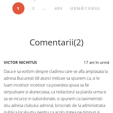
1
2
…
480
URMĂTORUL
Comentarii(2)
VICTOR NICHITUS
17 ani în urmă
Daca e sa vorbim despre cladirea care se afla amplasata la
adresa Bucuresti 68 atunci trebuie sa spunem ca, si le
luam incetisor incetisor ca povestea spusa sa fie
serpuitoare si alunecoasa, ca redactorul sa piarda urma si
sa se incurce in subordonate, si spunem ca taximetristii
stiu adresa clubului admiral, birocratii de la administratia
publica locala stiu pentru ca acolo statea pe timpuri si