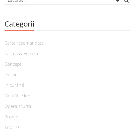
Categorii
Carte recomandată
Cartea & Femeia
Concept
Dosar
În curând
Noutățile lunii
Opera scurtă
Promo
Top 10