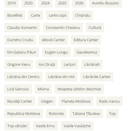
2019
2020
2024
2025
2026
Aureliu Busuioc
Bookfest
Carte
carte copii
Chișinău
Claudiu Komartin
Constantin Cheianu
Cultură
Dumitru Crudu
eBook Cartier
Editura Cartier
Em.Galaicu-Păun
Eugen Lungu
Gaudeamus
Grigore Vieru
Ion Druță
Lecturi
Librăria9
Librăria din Centru
Librăria din Hol
Librăriile Cartier
Lică Sainciuc
Mivina
Noaptea cărților deschise
Noutăți Cartier
Oxigen
Planeta Moldova
Radu Vancu
Republica Moldova
Rotonda
Tatiana Țîbuleac
Top
Top vânzări
Vasile Ernu
Vasile Vasilache