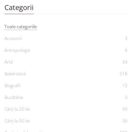
Categorii
Toate categoriile
Accesorii
3
Antropologie
6
Artă
34
Beletristică
518
Biografii
12
Bucătărie
5
Cărți la 20 lei
99
Cărți la 50 lei
30