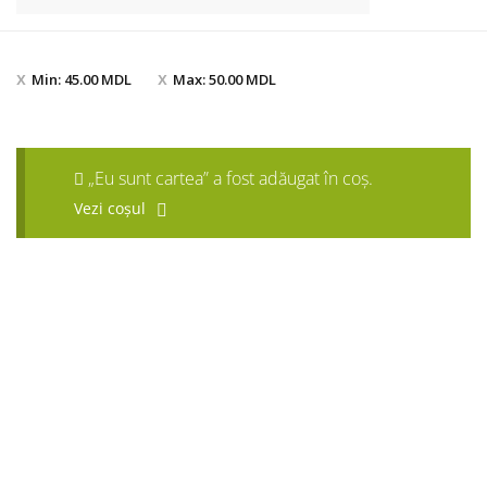
Min:
45.00
MDL
Max:
50.00
MDL
„Eu sunt cartea” a fost adăugat în coș.
Vezi coșul