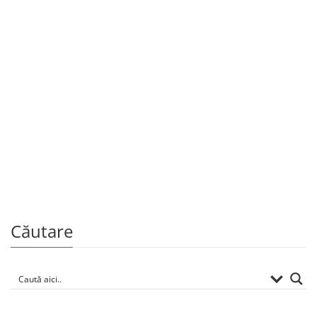
Educație, manuale și auxiliare școlare
49.00
MDL
Limba și literatura română. Teste sumative
pentru bacalaureat. Clasa XII
De
ANGELA GRAMA-TOMIȚĂ
TATIANA CARTALEANU
Căutare