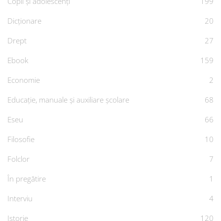
Copii și adolescenți
199
Dicționare
20
Drept
27
Ebook
159
Economie
2
Educație, manuale și auxiliare școlare
68
Eseu
66
Filosofie
10
Folclor
7
În pregătire
1
Interviu
4
Istorie
120