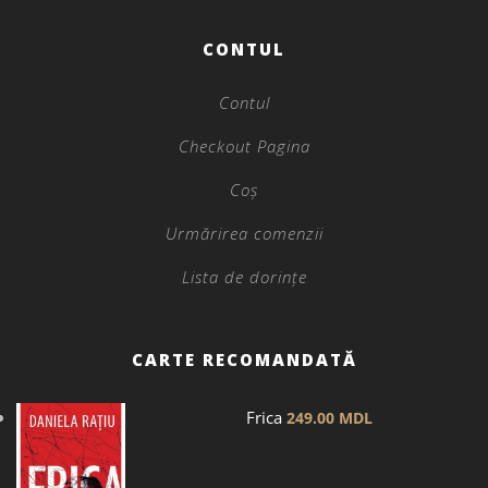
CONTUL
Contul
Checkout Pagina
Coș
Urmărirea comenzii
Lista de dorințe
CARTE RECOMANDATĂ
Frica
249.00
MDL