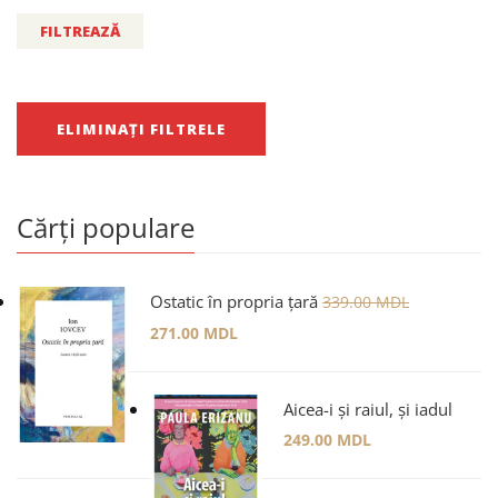
FILTREAZĂ
ELIMINAȚI FILTRELE
Cărți populare
Ostatic în propria țară
339.00
MDL
271.00
MDL
Aicea-i și raiul, și iadul
249.00
MDL