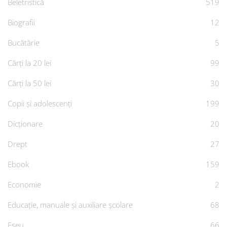
Beletristică
519
Biografii
12
Bucătărie
5
Cărți la 20 lei
99
Cărți la 50 lei
30
Copii și adolescenți
199
Dicționare
20
Drept
27
Ebook
159
Economie
2
Educație, manuale și auxiliare școlare
68
Eseu
66