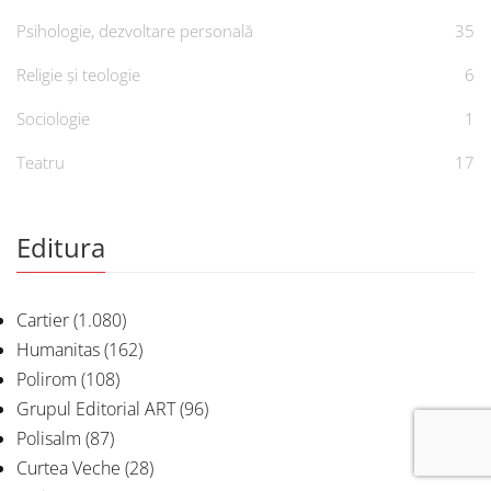
Psihologie, dezvoltare personală
35
Religie și teologie
6
Sociologie
1
Teatru
17
Editura
Cartier
(1.080)
Humanitas
(162)
Polirom
(108)
Grupul Editorial ART
(96)
Polisalm
(87)
Curtea Veche
(28)