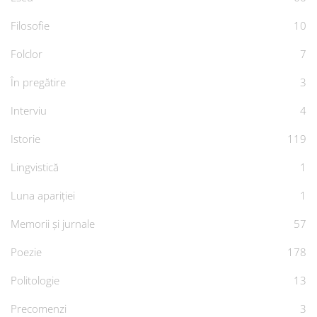
Filosofie
10
Folclor
7
În pregătire
3
Interviu
4
Istorie
119
Lingvistică
1
Luna apariției
1
Memorii și jurnale
57
Poezie
178
Politologie
13
Precomenzi
3