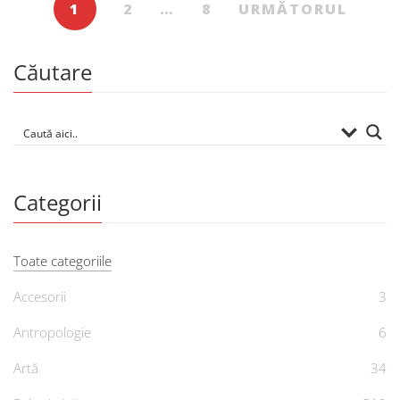
1
2
…
8
URMĂTORUL
Căutare
Categorii
Toate categoriile
Accesorii
3
Antropologie
6
Artă
34