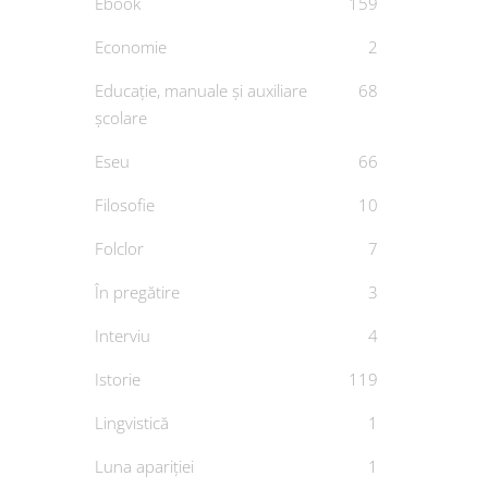
Ebook
159
Economie
2
Educație, manuale și auxiliare
68
școlare
Sărbă
Eseu
66
De
MA
Filosofie
10
Folclor
7
În pregătire
3
Interviu
4
Istorie
119
Lingvistică
1
Luna apariției
1