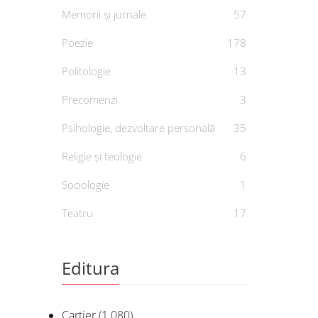
Memorii și jurnale
57
Poezie
178
Politologie
13
Precomenzi
3
Cli
Psihologie, dezvoltare personală
35
De
Religie și teologie
6
Sociologie
1
Teatru
17
Editura
Cartier
(1.080)