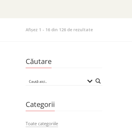
Sortat
Afișez 1 - 16 din 126 de rezultate
după
evaluarea
medie
Căutare
Categorii
Toate categoriile