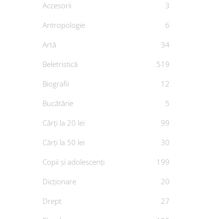
Accesorii
3
Mem
Antropologie
6
Artă
34
Să devi
Beletristică
519
Biografii
12
De
CO
Bucătărie
5
Cărți la 20 lei
99
Cărți la 50 lei
30
Copii și adolescenți
199
Dicționare
20
Drept
27