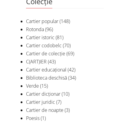
Colecție
Cartier popular
(148)
Rotonda
(96)
Cartier istoric
(81)
Cartier codobelc
(70)
Cartier de colecție
(69)
C(ART)IER
(43)
Cartier educațional
(42)
Biblioteca deschisă
(34)
Verde
(15)
Cartier dicționar
(10)
Cartier juridic
(7)
Cartier de noapte
(3)
Poesis
(1)