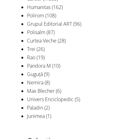
Humanitas
(162)
Polirom
(108)
Grupul Editorial ART
(96)
Polisalm
(87)
Curtea Veche
(28)
Trei
(26)
Rao
(19)
Pandora M
(10)
Tu 
Guguță
(9)
Nemira
(8)
De
Max Blecher
(6)
Univers Enciclopedic
(5)
Paladin
(2)
Junimea
(1)