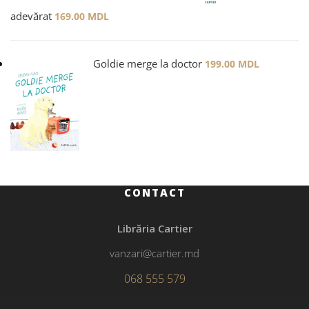
adevărat
169.00
MDL
Goldie merge la doctor
199.00
MDL
CONTACT
Librăria Cartier
vanzari@cartier.md
068 555 579