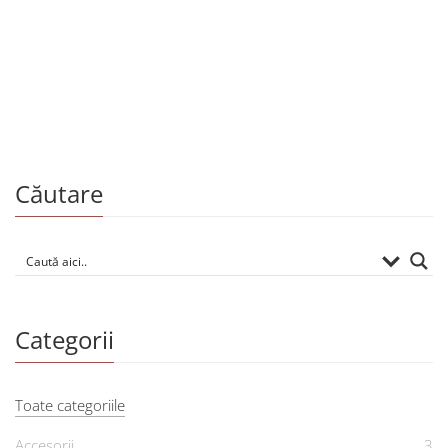
Poezie
155.00
MDL
111 cele mai frumoase poezii de dragoste din
literatura română
Căutare
Categorii
Toate categoriile
Accesorii
3