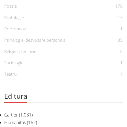
Poezie
178
Politologie
13
Precomenzi
1
Psihologie, dezvoltare personală
35
Religie și teologie
6
Sociologie
1
Teatru
17
Editura
Cartier
(1.081)
Humanitas
(162)