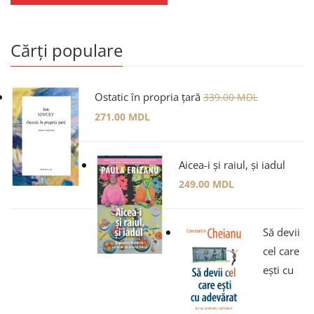
Cărți populare
Ostatic în propria țară
339.00
MDL
271.00
MDL
Aicea-i și raiul, și iadul
249.00
MDL
Să devii
cel care
ești cu