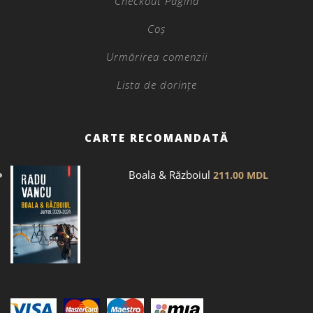
Checkout Pagina
Coș
Urmărirea comenzii
Lista de dorințe
CARTE RECOMANDATĂ
Boala & Războiul
211.00
MDL