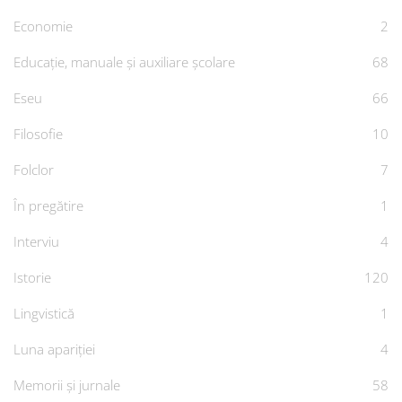
Economie
2
Educație, manuale și auxiliare școlare
68
Eseu
66
Filosofie
10
Folclor
7
În pregătire
1
Interviu
4
Istorie
120
Lingvistică
1
Luna apariției
4
Memorii și jurnale
58