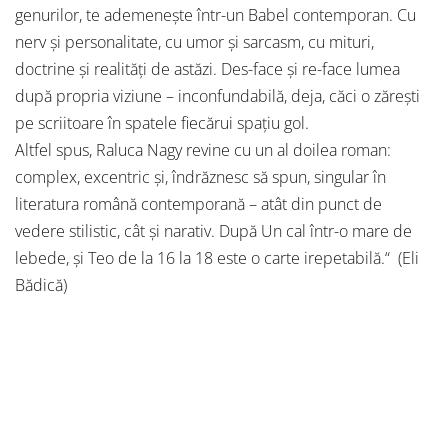
genurilor, te ademenește într-un Babel contemporan. Cu
nerv și personalitate, cu umor și sarcasm, cu mituri,
doctrine și realități de astăzi. Des-face și re-face lumea
după propria viziune – inconfundabilă, deja, căci o zărești
pe scriitoare în spatele fiecărui spațiu gol.
Altfel spus, Raluca Nagy revine cu un al doilea roman:
complex, excentric și, îndrăznesc să spun, singular în
literatura română contemporană – atât din punct de
vedere stilistic, cât și narativ. După Un cal într-o mare de
lebede, și Teo de la 16 la 18 este o carte irepetabilă.“ (Eli
Bădică)