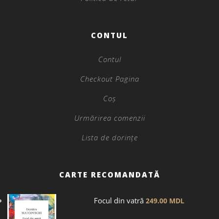
CONTUL
Contul
Checkout Pagina
Coș
Urmărirea comenzii
Lista de dorințe
CARTE RECOMANDATĂ
Focul din vatră
249.00
MDL