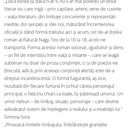
„Dacă există (și dacă n-ar fi, nu s-ar mai povesti) un țesut
literar viu care irigă – prin capilare, artere, vene de cuvinte
– viața literaturii, din limbaje concurente și reprezentări
inedite, din senzații și idei noi, măturând încremenirea
oficială și dând formă trăitului aici și acum, cel de-al doilea
roman al Ralucăi Nagy, Teo de la 16 la 18, acolo ne
transportă. Forma acestui roman vizionar, zguduitor și dens
– un fel de interstițiu între viață și moarte –, care se leagă
subteran nu doar de proza conștiinței, ci și de poezia vie
(trecută, adică, prin aceeași conștiință alertă), este de-a
dreptul incandescentă. O formă fulgurantă, aș zice,
rezultată din fiecare furtună în ochiul căreia personajul
principal, o fată (nu chiar) ca toate, își păstrează umorul. Un
umor nebun – de limbaj, situații, personaje – care devine
adevăratul sistem de înțelegere a realului și a irealității lui.“
Simona Sora
„Provoacă limitele limbajului, îmblânzește granițele