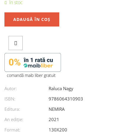
În stoc
ADAUGĂ ÎN COȘ
comandã maib liber gratuit
Autor:
Raluca Nagy
ISBN:
9786064310903
Editura:
NEMIRA
An ediţie:
2021
Format:
130X200