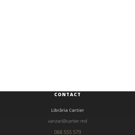
Beletristică
169.00
MDL
Grădina de sticlă
CONTACT
Librăria Cartier
vanzari@cartier.md
068 555 579