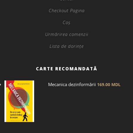
Checkout Pagina
Coș
Urmărirea comenzii
Lista de dorințe
CARTE RECOMANDATĂ
Mecanica dezinformării
169.00
MDL