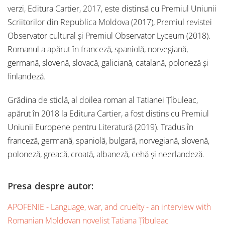
verzi, Editura Car­tier, 2017, este distinsă cu Premiul Uniunii
Scriitorilor din Republica Moldova (2017), Premiul revistei
Observator cultural și Premiul Observator Lyceum (2018).
Romanul a apărut în franceză, spaniolă, norvegiană,
germană, slovenă, slovacă, galiciană, catalană, polo­neză și
finlandeză.
Grădina de sticlă, al doilea roman al Tatianei Țîbuleac,
apărut în 2018 la Editura Cartier, a fost distins cu Premiul
Uniunii Europene pentru Literatură (2019). Tradus în
franceză, germană, spaniolă, bulgară, norvegiană, slovenă,
poloneză, greacă, croată, albaneză, cehă și neerlandeză.
Presa despre autor:
APOFENIE - Language, war, and cruelty - an interview with
Romanian Moldovan novelist Tatiana Țîbuleac