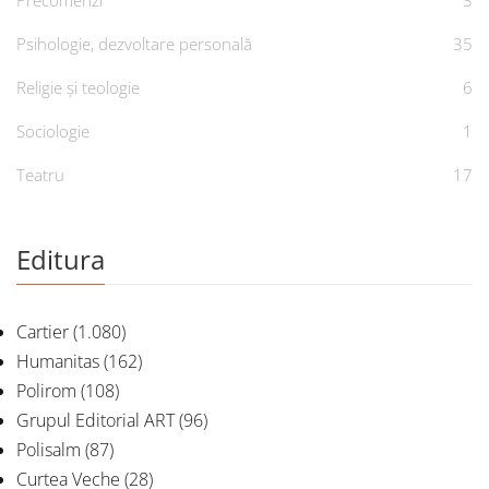
Precomenzi
3
Psihologie, dezvoltare personală
35
Religie și teologie
6
Sociologie
1
Teatru
17
Editura
Cartier
(1.080)
Humanitas
(162)
Polirom
(108)
Grupul Editorial ART
(96)
Polisalm
(87)
Curtea Veche
(28)