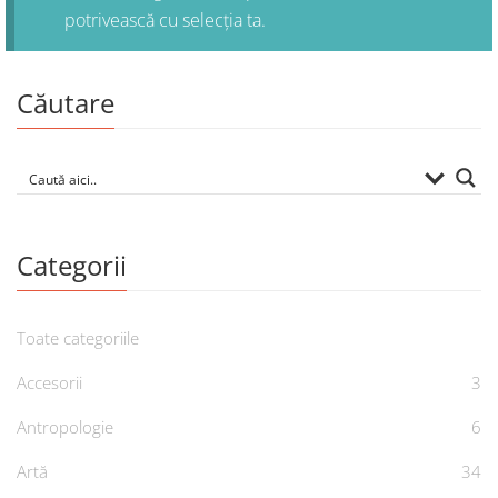
potrivească cu selecția ta.
Căutare
Categorii
Toate categoriile
Accesorii
3
Antropologie
6
Artă
34