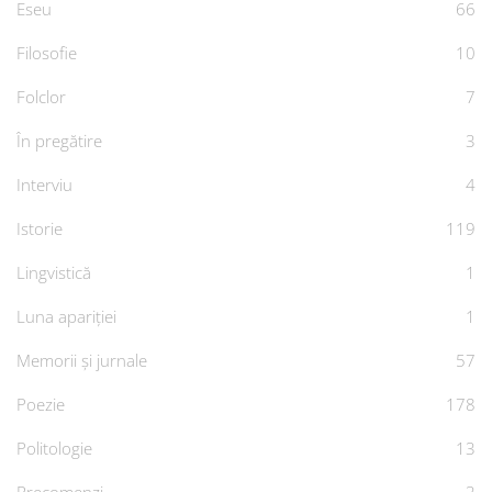
Eseu
66
Filosofie
10
Folclor
7
În pregătire
3
Interviu
4
Istorie
119
Lingvistică
1
Luna apariției
1
Memorii și jurnale
57
Poezie
178
Politologie
13