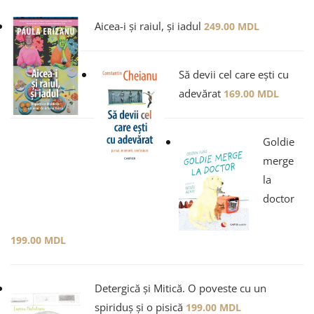
Aicea-i și raiul, și iadul
249.00
MDL
Să devii cel care ești cu
adevărat
169.00
MDL
Goldie
merge
la
doctor
199.00
MDL
Detergică și Mitică. O poveste cu un
spiriduș și o pisică
199.00
MDL