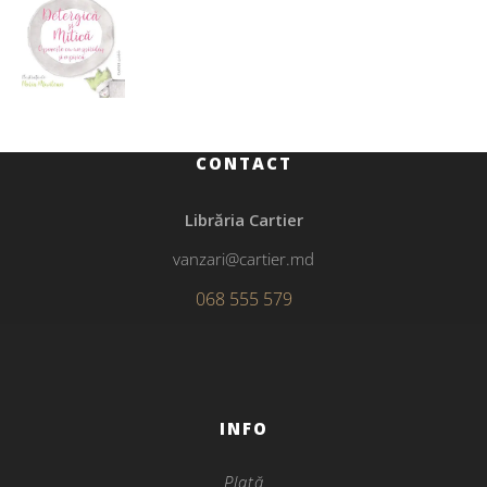
CONTACT
Librăria Cartier
vanzari@cartier.md
068 555 579
INFO
Plată