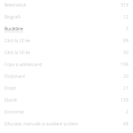
Beletristică
519
Biografii
12
Bucătărie
5
Cărți la 20 lei
99
Cărți la 50 lei
30
Copii și adolescenți
199
Dicționare
20
Drept
27
Ebook
159
Economie
2
Educație, manuale și auxiliare școlare
68