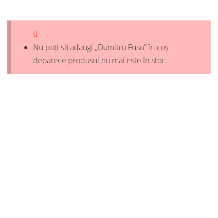
Nu poți să adaugi „Dumitru Fusu” în coș
deoarece produsul nu mai este în stoc.