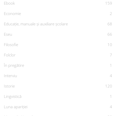
Ebook
159
Economie
2
Educație, manuale și auxiliare școlare
68
Eseu
66
Filosofie
10
Folclor
7
În pregătire
1
Interviu
4
Istorie
120
Lingvistică
1
Luna apariției
4