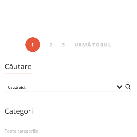
799.00
MDL
Iurie Platon. Album
De
IURIE PLATON
1
2
3
URMĂTORUL
Căutare
Categorii
Toate categoriile