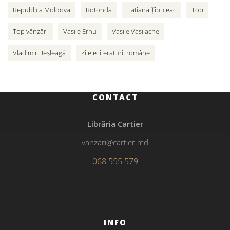
Republica Moldova
Rotonda
Tatiana Țîbuleac
Top
Top vânzări
Vasile Ernu
Vasile Vasilache
Vladimir Beșleagă
Zilele literaturii române
CONTACT
Librăria Cartier
vanzari@cartier.md
068 555 579
INFO