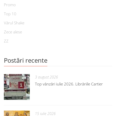
Promo
Top 10
Vărul Shake
Zece alese
ZZ
Postări recente
3 august 2026
Top vânzări iulie 2026. Librăriile Cartier
15 iulie 2026