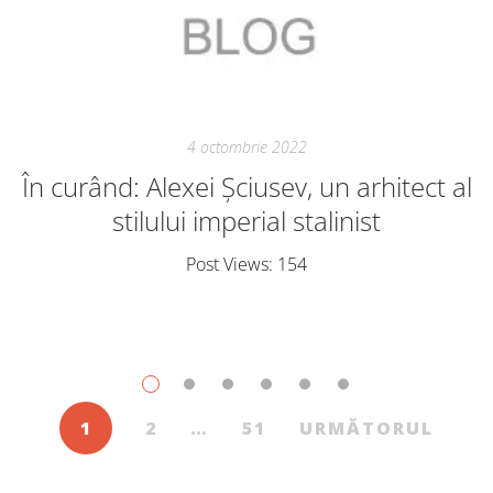
4 octombrie 2022
În curând: Alexei Șciusev, un arhitect al
stilului imperial stalinist
Post Views: 154
1
2
…
51
URMĂTORUL