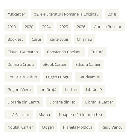
#30cartier
#Zilele Literaturii Române la Chișinău
2018
2019
2020
2024
2025
2026
Aureliu Busuioc
Bookfest
Carte
carte copii
Chișinău
Claudiu Komartin
Constantin Cheianu
Cultură
Dumitru Crudu
eBook Cartier
Editura Cartier
Em.Galaicu-Păun
Eugen Lungu
Gaudeamus
Grigore Vieru
Ion Druță
Lecturi
Librăria9
Librăria din Centru
Librăria din Hol
Librăriile Cartier
Lică Sainciuc
Mivina
Noaptea cărților deschise
Noutăți Cartier
Oxigen
Planeta Moldova
Radu Vancu