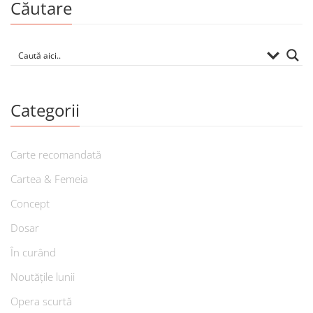
Căutare
Categorii
Carte recomandată
Cartea & Femeia
Concept
Dosar
În curând
Noutățile lunii
Opera scurtă