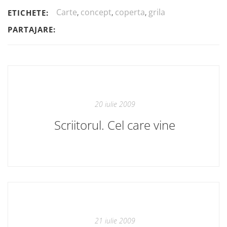
Carte
,
concept
,
coperta
,
grila
ETICHETE:
PARTAJARE:
20 iulie 2009
Scriitorul. Cel care vine
21 iulie 2009