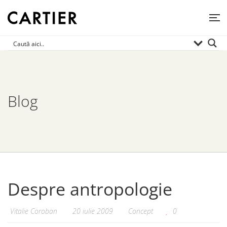
Blog
Despre antropologie
Vitalie Coroban
20 iulie 2009
Concept
0