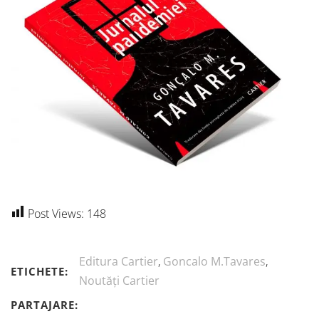
Post Views:
148
Editura Cartier
,
Goncalo M.Tavares
,
ETICHETE:
Noutăți Cartier
PARTAJARE: