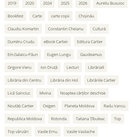
2019
2020
2024
2025
2026
Aureliu Busuioc
Bookfest
Carte
carte copii
Chișinău
Claudiu Komartin
Constantin Cheianu
Cultură
Dumitru Crudu
eBook Cartier
Editura Cartier
Em.Galaicu-Păun
Eugen Lungu
Gaudeamus
Grigore Vieru
Ion Druță
Lecturi
Librăria9
Librăria din Centru
Librăria din Hol
Librăriile Cartier
Lică Sainciuc
Mivina
Noaptea cărților deschise
Noutăți Cartier
Oxigen
Planeta Moldova
Radu Vancu
Republica Moldova
Rotonda
Tatiana Țîbuleac
Top
Top vânzări
Vasile Ernu
Vasile Vasilache