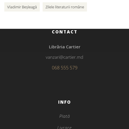
Vladimir Beșleagă
Zilele literaturii române
CONTACT
Librăria Cartier
vanzari@cartier.md
068 555 579
INFO
Plată
Livrare