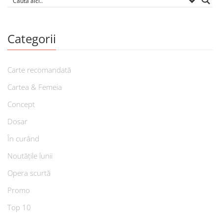
Categorii
Carte recomandată
Cartea & Femeia
Concept
Dosar
În curând
Noutățile lunii
Opera scurtă
Promo
Top 10