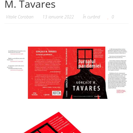
M. Tavares
Vitalie Coroban
13 ianuarie 2022
În curând
0