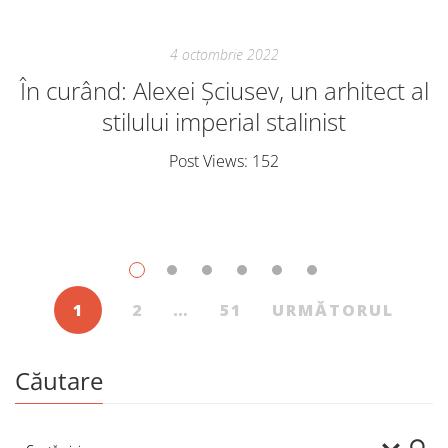
4 octombrie 2022
În curând: Alexei Șciusev, un arhitect al
stilului imperial stalinist
Post Views: 152
1
2
…
51
URMĂTORUL
Căutare