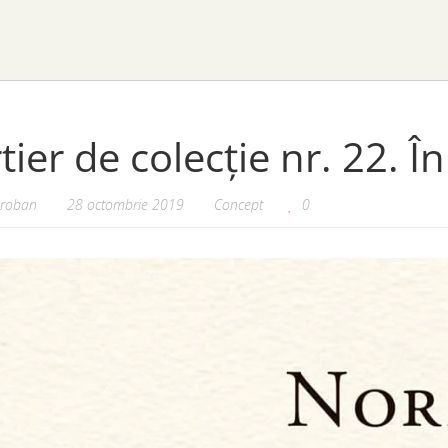
tier de colecție nr. 22. Î
oroban
28 octombrie 2019
Concept
0