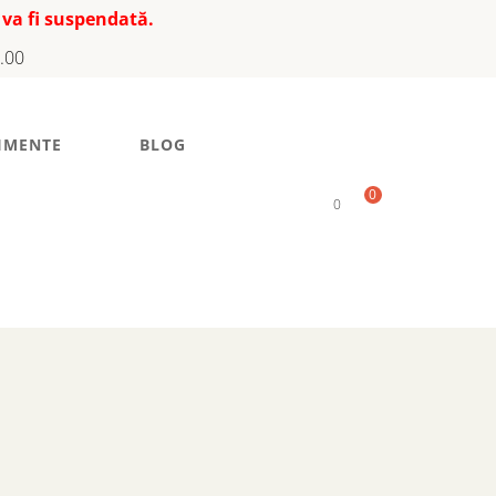
 va fi suspendată.
7.00
IMENTE
BLOG
0
0