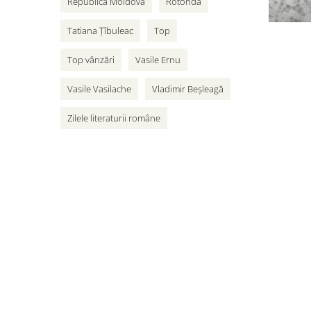
Republica Moldova
Rotonda
Tatiana Țîbuleac
Top
Top vânzări
Vasile Ernu
Vasile Vasilache
Vladimir Beșleagă
Zilele literaturii române