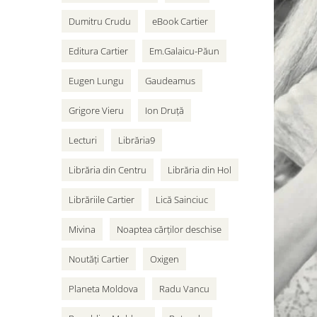
Dumitru Crudu
eBook Cartier
Editura Cartier
Em.Galaicu-Păun
Eugen Lungu
Gaudeamus
Grigore Vieru
Ion Druță
Lecturi
Librăria9
Librăria din Centru
Librăria din Hol
Librăriile Cartier
Lică Sainciuc
Mivina
Noaptea cărților deschise
Noutăți Cartier
Oxigen
Planeta Moldova
Radu Vancu