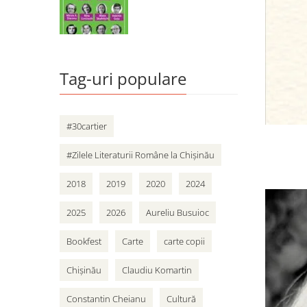
Tag-uri populare
#30cartier
#Zilele Literaturii Române la Chișinău
2018
2019
2020
2024
2025
2026
Aureliu Busuioc
Bookfest
Carte
carte copii
Chișinău
Claudiu Komartin
Constantin Cheianu
Cultură