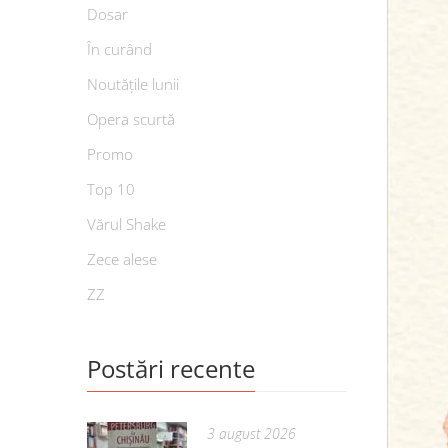
Dosar
În curând
Noutățile lunii
Opera scurtă
Promo
Top 10
Vărul Shake
Zece alese
ZZ
Postări recente
3 august 2026