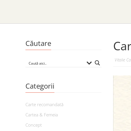
Car
Căutare
Vitalie C
Categorii
Carte recomandată
Cartea & Femeia
Concept