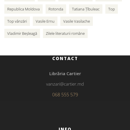
Republica Moldova
Rotonda
Tatiana Țîbuleac
Top
Top vânzări
Vasile Ernu
Vasile Vasilache
Vladimir Beșleagă
Zilele literaturii române
CONTACT
Librăria Cartier
vanzari@cartier.md
068 555 579
INFO