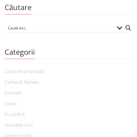
Căutare
Categorii
Carte recomandată
Cartea & Femeia
Concept
Dosar
În curând
Noutățile lunii
Opera scurtă