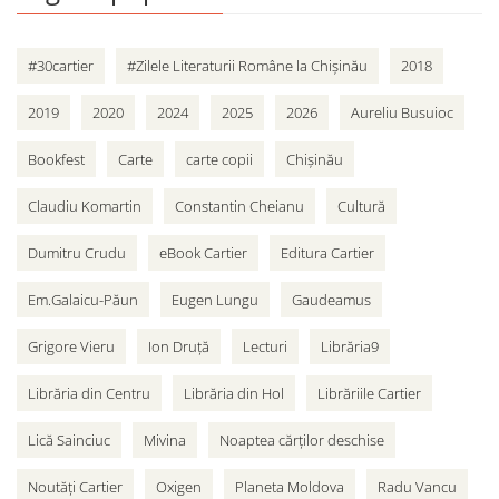
#30cartier
#Zilele Literaturii Române la Chișinău
2018
2019
2020
2024
2025
2026
Aureliu Busuioc
Bookfest
Carte
carte copii
Chișinău
Claudiu Komartin
Constantin Cheianu
Cultură
Dumitru Crudu
eBook Cartier
Editura Cartier
Em.Galaicu-Păun
Eugen Lungu
Gaudeamus
Grigore Vieru
Ion Druță
Lecturi
Librăria9
Librăria din Centru
Librăria din Hol
Librăriile Cartier
Lică Sainciuc
Mivina
Noaptea cărților deschise
Noutăți Cartier
Oxigen
Planeta Moldova
Radu Vancu