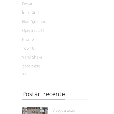
Dosar
În curând
Noutățile lunii
Opera scurtă
Promo
Top 10
Vărul Shake
Zece alese
ZZ
Postări recente
3 august 2026