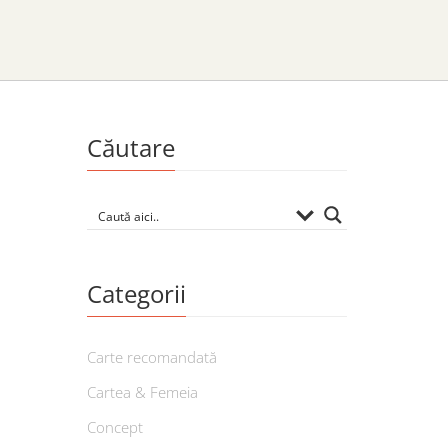
Căutare
Categorii
Carte recomandată
Cartea & Femeia
Concept