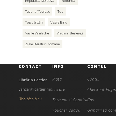
Republica Moldova
Rotonda
Tatiana Țîbuleac
Top
Top vânzări
Vasile Ernu
Vasile Vasilache
Vladimir Beșleagă
Zilele literaturii române
CONTACT
INFO
CONTUL
Plată
Contul
Librăria Cartier
vanzari@cartier.md
Livrare
Checkout Pagi
068 555 579
Termeni și Condiții
Coș
Voucher cadou
Urmărirea com