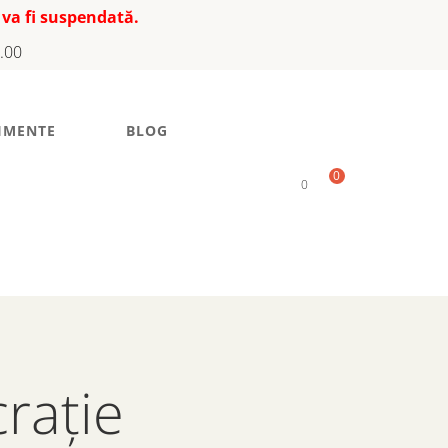
 va fi suspendată.
7.00
IMENTE
BLOG
0
0
rație