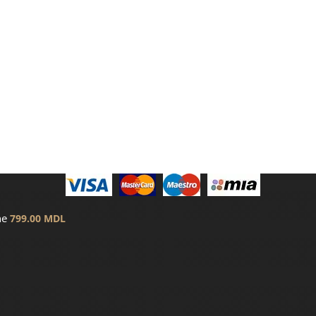
ne
799.00
MDL