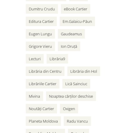
Dumitru Crudu
eBook Cartier
Editura Cartier
Em.Galaicu-Păun
Eugen Lungu
Gaudeamus
Grigore Vieru
Ion Druță
Lecturi
Librăria9
Librăria din Centru
Librăria din Hol
Librăriile Cartier
Lică Sainciuc
Mivina
Noaptea cărților deschise
Noutăți Cartier
Oxigen
Planeta Moldova
Radu Vancu