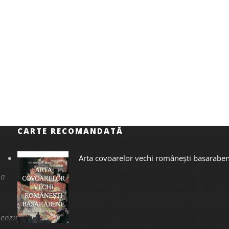
CARTE RECOMANDATĂ
Arta covoarelor vechi românești basarabe
na
enzii