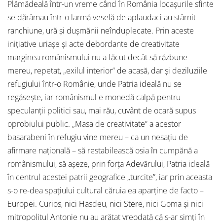
Plămădeală într-un vreme când în România locașurile sfinte
se dărâmau într-o larmă veselă de aplaudaci au stârnit
ranchiune, ură și dușmănii neînduplecate. Prin aceste
inițiative uriașe și acte debordante de creativitate
marginea românismului nu a făcut decât să răzbune
mereu, repetat, „exilul interior” de acasă, dar și deziluziile
refugiului într-o Românie, unde Patria ideală nu se
regăsește, iar românismul e monedă calpă pentru
speculanții politici sau, mai rău, cuvânt de ocară supus
oprobiului public. „Masa de creativitate” a acestor
basarabeni în refugiu vine mereu – ca un nesațiu de
afirmare națională – să restabilească osia în cumpănă a
românismului, să așeze, prin forța Adevărului, Patria ideală
în centrul acestei patrii geografice „turcite”, iar prin aceasta
s-o re-dea spațiului cultural căruia ea aparține de facto –
Europei. Curios, nici Hasdeu, nici Stere, nici Goma și nici
mitropolitul Antonie nu au arătat vreodată că s-ar simți în