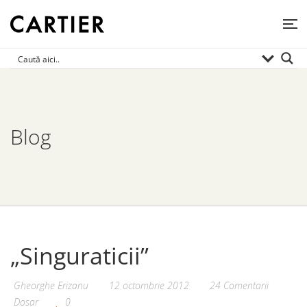
Blog
„Singuraticii”
Gheorghe Erizanu
12 octombrie 2012
24 Comentarii
Dosar
0