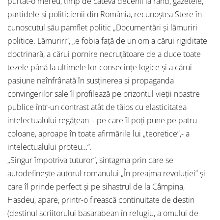
purtat-o mereu, timp de câteva decenii la rând, gazetele,
partidele și politicienii din România, recunoștea Stere în
cunoscutul său pamflet politic „Documentări și lămuriri
politice. Lămuriri”, „e fobia faţă de un om a cărui rigiditate
doctrinară, a cărui pornire necruţătoare de a duce toate
tezele până la ultimele lor consecinţe logice şi a cărui
pasiune neînfrânată în susţinerea şi propaganda
convingerilor sale îl profilează pe orizontul vieţii noastre
publice într-un contrast atât de tăios cu elasticitatea
intelectualului regăţean – pe care îl poţi pune pe patru
coloane, aproape în toate afirmările lui „teoretice”,- a
intelectualului proteu…”.
„Singur împotriva tuturor”, sintagma prin care se
autodefinește autorul romanului „În preajma revoluției” și
care îl prinde perfect și pe sihastrul de la Câmpina,
Hasdeu, apare, printr-o firească continuitate de destin
(destinul scriitorului basarabean în refugiu, a omului de