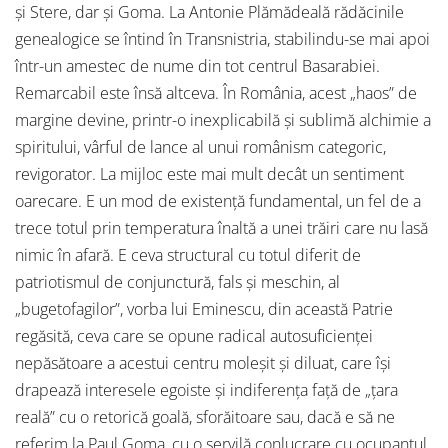
și Stere, dar și Goma. La Antonie Plămădeală rădăcinile
genealogice se întind în Transnistria, stabilindu-se mai apoi
într-un amestec de nume din tot centrul Basarabiei.
Remarcabil este însă altceva. În România, acest „haos” de
margine devine, printr-o inexplicabilă și sublimă alchimie a
spiritului, vârful de lance al unui românism categoric,
revigorator. La mijloc este mai mult decât un sentiment
oarecare. E un mod de existență fundamental, un fel de a
trece totul prin temperatura înaltă a unei trăiri care nu lasă
nimic în afară. E ceva structural cu totul diferit de
patriotismul de conjunctură, fals și meschin, al
„bugetofagilor”, vorba lui Eminescu, din această Patrie
regăsită, ceva care se opune radical autosuficienței
nepăsătoare a acestui centru moleșit și diluat, care își
drapează interesele egoiste și indiferența față de „țara
reală” cu o retorică goală, sforăitoare sau, dacă e să ne
referim la Paul Goma, cu o servilă conlucrare cu ocupantul