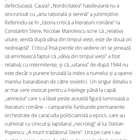
defectuoasă. Cauza? „Nordicitatea” hasdeuiană nu a
sincronizat cu „arta rațională și senină” a junimiștilor.
Referindu-se în „Istoria critică a literaturii române” la
Constantin Stere, Nicolae Manolescu scrie că „relativa
uitare, venită după vâlva din timpul vieții, este de două ori
nedreaptă”. Criticul însă pierde din vedere ori se jenează
să amintească faptul că „vâlva din timpul vieții” a fost
relativă, cu intermitențe, și că „uitarea” de după 1944 nu
este decât o punere brutală la index a numelui și a operei
marelui basarabean de către sovietici. Un singur detaliu s-
ar mai cere invocat pentru a înțelege până la capăt
„amnezia” care s-a lăsat peste această figură luminoasă a
literaturii române – campaniile furibunde permanente
orchestrate de caracuda politicianistă a epocii, care au
culminat cu cinicul și lapidarul „necrolog” al lui Stelian
Popescu: „A murit trădătorul Stere”. Ura pe care i-au