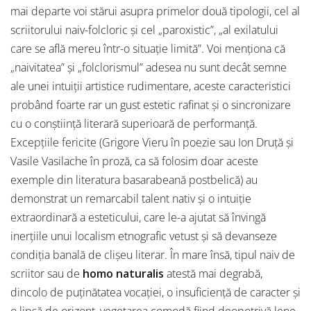
mai departe voi stărui asupra primelor două tipologii, cel al
scriitorului naiv-folcloric și cel „paroxistic”, „al exilatului
care se află mereu într-o situație limită”. Voi menționa că
„naivitatea” și „folclorismul” adesea nu sunt decât semne
ale unei intuiții artistice rudimentare, aceste caracteristici
probând foarte rar un gust estetic rafinat și o sincronizare
cu o conștiință literară superioară de performanță.
Excepțiile fericite (Grigore Vieru în poezie sau Ion Druță și
Vasile Vasilache în proză, ca să folosim doar aceste
exemple din literatura basarabeană postbelică) au
demonstrat un remarcabil talent nativ și o intuiție
extraordinară a esteticului, care le-a ajutat să învingă
inerțiile unui localism etnografic vetust și să devanseze
condiția banală de clișeu literar. În mare însă, tipul naiv de
scriitor sau de
homo naturalis
atestă mai degrabă,
dincolo de puținătatea vocației, o insuficiență de caracter și