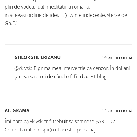
plin de vodca. luati meditatii la romana.
in aceeasi ordine de idei, … (cuvinte indecente, șterse de
Gh.E.).
GHEORGHE ERIZANU
14 ani în urmă
@vklvsk: E prima mea intervenție ca cenzor. În doi ani
și ceva sau trei de când o fi fiind acest blog.
AL. GRAMA
14 ani în urmă
Îmi pare că vklvsk ar fi trebuit să semneze ȘARICOV.
Comentariul e în spir(i)tul acestui personaj.