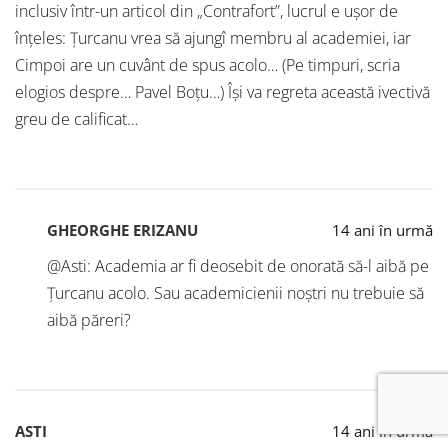
inclusiv într-un articol din „Contrafort”, lucrul e uşor de
înţeles: Ţurcanu vrea să ajungî membru al academiei, iar
Cimpoi are un cuvânt de spus acolo… (Pe timpuri, scria
elogios despre… Pavel Boţu…) Îşi va regreta această ivectivă
greu de calificat…
GHEORGHE ERIZANU
14 ani în urmă
@Asti: Academia ar fi deosebit de onorată să-l aibă pe
Țurcanu acolo. Sau academicienii noștri nu trebuie să
aibă păreri?
ASTI
14 ani în urmă