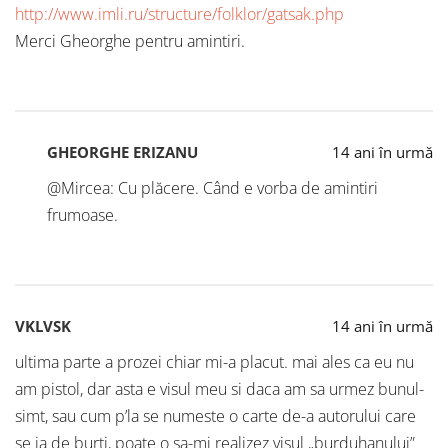
http://www.imli.ru/structure/folklor/gatsak.php
Merci Gheorghe pentru amintiri.
GHEORGHE ERIZANU
14 ani în urmă
@Mircea: Cu plăcere. Când e vorba de amintiri
frumoase.
VKLVSK
14 ani în urmă
ultima parte a prozei chiar mi-a placut. mai ales ca eu nu
am pistol, dar asta e visul meu si daca am sa urmez bunul-
simt, sau cum p’la se numeste o carte de-a autorului care
se ia de burti, poate o sa-mi realizez visul „burduhanului”