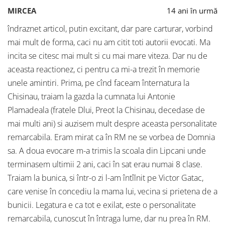
MIRCEA
14 ani în urmă
îndraznet articol, putin excitant, dar pare carturar, vorbind
mai mult de forma, caci nu am citit toti autorii evocati. Ma
incita se citesc mai mult si cu mai mare viteza. Dar nu de
aceasta reactionez, ci pentru ca mi-a trezit în memorie
unele amintiri. Prima, pe cînd faceam înternatura la
Chisinau, traiam la gazda la cumnata lui Antonie
Plamadeala (fratele Dlui, Preot la Chisinau, decedase de
mai multi ani) si auzisem mult despre aceasta personalitate
remarcabila. Eram mirat ca în RM ne se vorbea de Domnia
sa. A doua evocare m-a trimis la scoala din Lipcani unde
terminasem ultimii 2 ani, caci în sat erau numai 8 clase.
Traiam la bunica, si într-o zi l-am întîlnit pe Victor Gatac,
care venise în concediu la mama lui, vecina si prietena de a
bunicii. Legatura e ca tot e exilat, este o personalitate
remarcabila, cunoscut în întraga lume, dar nu prea în RM.