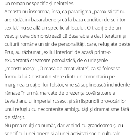
un roman nespecific și neînțeles.
Aceasta nu înseamnă, însă, că paradigma „paroxistică” nu
are rădăcini basarabene și că la baza condiției de scriitor
„exilat” nu se află un specific al locului. O tradiție de un
veac și ceva demonstrează că Basarabia a dat literaturii și
culturii române un șir de personalități, care, refugiate peste
Prut, au răzbunat „exilul interior” de acasă printr-o
exuberanță creatoare paroxistică, de o urieșenie
„monstruoasă”. „O masă de creativitate”, ca să folosesc
formula lui Constantin Stere dintr-un comentariu pe
marginea creației lui Tolstoi, vine să suplinească închiderile
rămase în urmă, marcate de prezența covârșitoare a
Leviathanului imperial rusesc, și să răspundă provocărilor
unui refugiu cu necontenite ambiguități și dramatisme fără
de sfârșit.
Nu prea mulți ca număr, dar venind cu grandoarea și cu
specificul unei opere și al unei activități socio-culturale