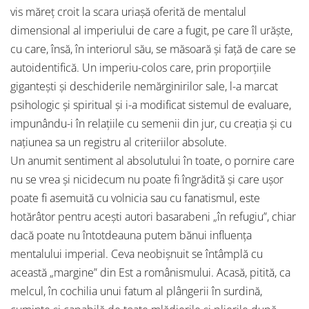
vis măreț croit la scara uriașă oferită de mentalul
dimensional al imperiului de care a fugit, pe care îl urăște,
cu care, însă, în interiorul său, se măsoară și față de care se
autoidentifică. Un imperiu-colos care, prin proporțiile
gigantești și deschiderile nemărginirilor sale, l-a marcat
psihologic și spiritual și i-a modificat sistemul de evaluare,
impunându-i în relațiile cu semenii din jur, cu creația și cu
națiunea sa un registru al criteriilor absolute.
Un anumit sentiment al absolutului în toate, o pornire care
nu se vrea și nicidecum nu poate fi îngrădită și care ușor
poate fi asemuită cu volnicia sau cu fanatismul, este
hotărâtor pentru acești autori basarabeni „în refugiu”, chiar
dacă poate nu întotdeauna putem bănui influența
mentalului imperial. Ceva neobișnuit se întâmplă cu
această „margine” din Est a românismului. Acasă, pitită, ca
melcul, în cochilia unui fatum al plângerii în surdină,