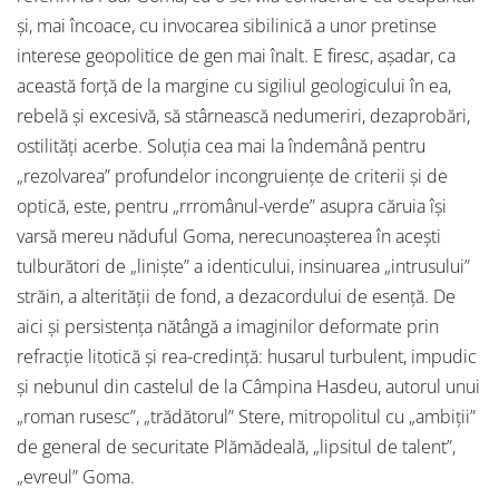
și, mai încoace, cu invocarea sibilinică a unor pretinse
interese geopolitice de gen mai înalt. E firesc, așadar, ca
această forță de la margine cu sigiliul geologicului în ea,
rebelă și excesivă, să stârnească nedumeriri, dezaprobări,
ostilități acerbe. Soluția cea mai la îndemână pentru
„rezolvarea” profundelor incongruiențe de criterii și de
optică, este, pentru „rrromânul-verde” asupra căruia își
varsă mereu năduful Goma, nerecunoașterea în acești
tulburători de „liniște” a identicului, insinuarea „intrusului”
străin, a alterității de fond, a dezacordului de esență. De
aici și persistența nătângă a imaginilor deformate prin
refracție litotică și rea-credință: husarul turbulent, impudic
și nebunul din castelul de la Câmpina Hasdeu, autorul unui
„roman rusesc”, „trădătorul” Stere, mitropolitul cu „ambiții”
de general de securitate Plămădeală, „lipsitul de talent”,
„evreul” Goma.