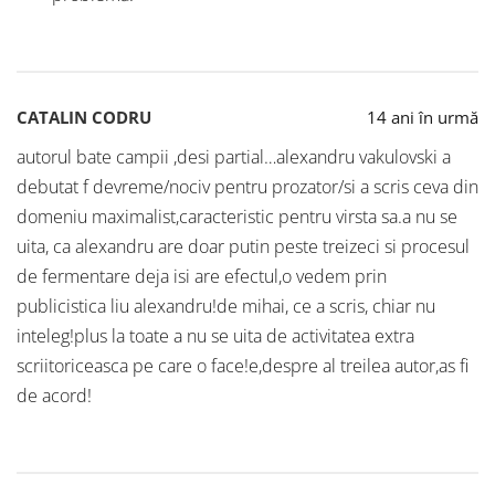
CATALIN CODRU
14 ani în urmă
autorul bate campii ,desi partial…alexandru vakulovski a
debutat f devreme/nociv pentru prozator/si a scris ceva din
domeniu maximalist,caracteristic pentru virsta sa.a nu se
uita, ca alexandru are doar putin peste treizeci si procesul
de fermentare deja isi are efectul,o vedem prin
publicistica liu alexandru!de mihai, ce a scris, chiar nu
inteleg!plus la toate a nu se uita de activitatea extra
scriitoriceasca pe care o face!e,despre al treilea autor,as fi
de acord!