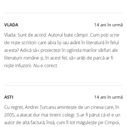
VLADA
14 ani în urmă
Vlada: Sunt de acord. Autorul bate câmpii. Cum poți scrie
de niște scriitori care abia își iau avânt în literatură în felul
acesta? Adică să-i proiectezi în oglinda marilor vârfuri ale
literaturii române și, în acest fel, să-i arăți de parcă ar fi
niște infuzorii. Nu e corect.
ASTI
14 ani în urmă
Cu regret, Andrei Ţurcanu aminteşte de un cineva care, în
2005, a atacat dur mai tinerii colegi. S-ar fi părut că el e un
autor de altă factură, însă, cum îl tot măguleşte pe Cimpoi,