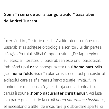
Goma în seria de aur a „singuraticilor” basarabeni
de Andrei Țurcanu
Încercând în „O istorie deschisă a literaturii române din
Basarabia” să schițeze o tipologie a scriitorului din partea
stângă a Prutului, Mihai Cimpoi susține: „De fapt, regimul
sufletesc al literatorului basarabean este unul paradoxal,
îmbinând tipul
naiv
, corespunzător unui
homo naturalis
(sau
homo folcloricus
în plan artistic), cu tipul paroxistic al
exilatului care se află mereu într-o situație limită…”. În
continuare mai constată și existența unui al treilea tip,
căruia îi spune „
homo naturaliter christianus
”.
Voi lăsa
la o parte pe acest de la urmă
homo naturaliter christianus
,
el necesitând o altfel de încadrare și o abordare aparte, și