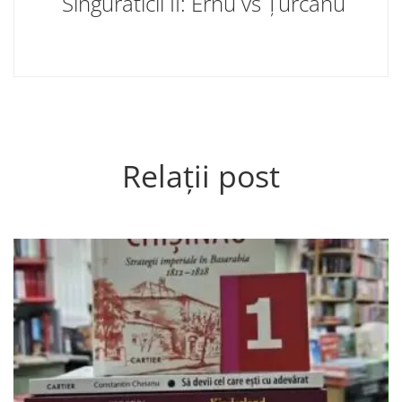
Singuraticii II: Ernu vs Țurcanu
Relații post