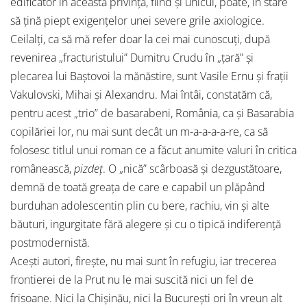
edificator în această privință, fiind și unicul, poate, în stare
să țină piept exigențelor unei severe grile axiologice.
Ceilalți, ca să mă refer doar la cei mai cunoscuți, după
revenirea „fracturistului” Dumitru Crudu în „țară” și
plecarea lui Baștovoi la mănăstire, sunt Vasile Ernu și frații
Vakulovski, Mihai și Alexandru. Mai întâi, constatăm că,
pentru acest „trio” de basarabeni, România, ca și Basarabia
copilăriei lor, nu mai sunt decât un m-a-a-a-a-re, ca să
folosesc titlul unui roman ce a făcut anumite valuri în critica
românească,
pizdeț
. O „nică” scârboasă și dezgustătoare,
demnă de toată greața de care e capabil un plăpând
burduhan adolescentin plin cu bere, rachiu, vin și alte
băuturi, ingurgitate fără alegere și cu o tipică indiferență
postmodernistă.
Acești autori, firește, nu mai sunt în refugiu, iar trecerea
frontierei de la Prut nu le mai suscită nici un fel de
frisoane. Nici la Chișinău, nici la București ori în vreun alt