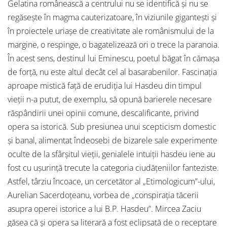
Gelatina românească a centrului nu se identifică și nu se
regăsește în magma cauterizatoare, în viziunile gigantești și
în proiectele uriașe de creativitate ale românismului de la
margine, o respinge, o bagatelizează ori o trece la paranoia.
În acest sens, destinul lui Eminescu, poetul băgat în cămașa
de forță, nu este altul decât cel al basarabenilor. Fascinația
aproape mistică față de erudiția lui Hasdeu din timpul
vieții n-a putut, de exemplu, să opună barierele necesare
răspândirii unei opinii comune, descalificante, privind
opera sa istorică. Sub presiunea unui scepticism domestic
și banal, alimentat îndeosebi de bizarele sale experimente
oculte de la sfârșitul vieții, genialele intuiții hasdeu iene au
fost cu ușurință trecute la categoria ciudățeniilor fanteziste.
Astfel, târziu încoace, un cercetător al „Etimologicum”-ului,
Aurelian Sacerdoțeanu, vorbea de „conspirația tăcerii
asupra operei istorice a lui B.P. Hasdeu”. Mircea Zaciu
găsea că și opera sa literară a fost eclipsată de o receptare