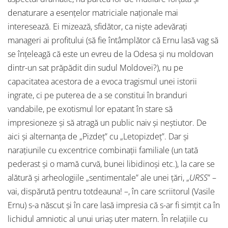
denaturare a esențelor matriciale naționale mai
interesează. Ei mizează, sfidător, ca niște adevărați
manageri ai profitului (să fie întâmplător că Ernu lasă vag să
se înțeleagă că este un evreu de la Odesa și nu moldovan
dintr-un sat prăpădit din sudul Moldovei?), nu pe
capacitatea acestora de a evoca tragismul unei istorii
ingrate, ci pe puterea de a se constitui în branduri
vandabile, pe exotismul lor epatant în stare să
impresioneze și să atragă un public naiv și neștiutor. De
aici și alternanța de „Pizdeț” cu „Letopizdeț”. Dar și
narațiunile cu excentrice combinații familiale (un tată
pederast și o mamă curvă, bunei libidinoși etc.), la care se
alătură și arheologiile „sentimentale” ale unei țări, „
URSS
” –
vai, dispărută pentru totdeauna! –, în care scriitorul (Vasile
Ernu) s-a născut și în care lasă impresia că s-ar fi simțit ca în
lichidul amniotic al unui uriaș uter matern. În relațiile cu