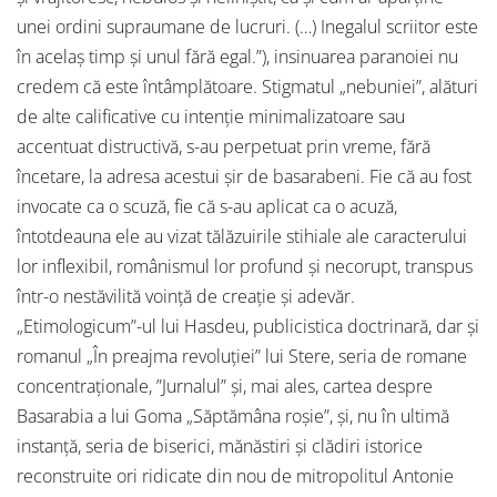
unei ordini supraumane de lucruri. (…) Inegalul scriitor este
în acelaș timp și unul fără egal.”), insinuarea paranoiei nu
credem că este întâmplătoare. Stigmatul „nebuniei”, alături
de alte calificative cu intenție minimalizatoare sau
accentuat distructivă, s-au perpetuat prin vreme, fără
încetare, la adresa acestui șir de basarabeni. Fie că au fost
invocate ca o scuză, fie că s-au aplicat ca o acuză,
întotdeauna ele au vizat tălăzuirile stihiale ale caracterului
lor inflexibil, românismul lor profund și necorupt, transpus
într-o nestăvilită voință de creație și adevăr.
„Etimologicum”-ul lui Hasdeu, publicistica doctrinară, dar și
romanul „În preajma revoluției” lui Stere, seria de romane
concentraționale, ”Jurnalul” și, mai ales, cartea despre
Basarabia a lui Goma „Săptămâna roșie”, și, nu în ultimă
instanță, seria de biserici, mănăstiri și clădiri istorice
reconstruite ori ridicate din nou de mitropolitul Antonie