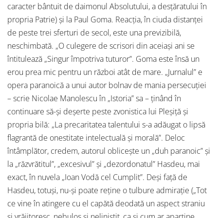
caracter bântuit de daimonul Absolutului, a desțăratului în
propria Patrie) și la Paul Goma. Reacția, în ciuda distanței
de peste trei sferturi de secol, este una previzibilă,
neschimbată. „O culegere de scrisori din aceiași ani se
întitulează „Singur împotriva tuturor”. Goma este însă un
erou prea mic pentru un război atât de mare. „Jurnalul” e
opera paranoică a unui autor bolnav de mania persecuției
– scrie Nicolae Manolescu în „Istoria” sa – ținând în
continuare să-și deșerte peste zvonistica lui Pleșiță și
propria bilă: „La precaritatea talentului s-a adăugat o lipsă
flagrantă de onestitate intelectuală și morală”. Deloc
întâmplător, credem, autorul oblicește un „duh paranoic” și
la „răzvrătitul”, „excesivul” și „dezordonatul” Hasdeu, mai
exact, în nuvela „Ioan Vodă cel Cumplit”. Deși față de
Hasdeu, totuși, nu-și poate reține o tulbure admirație („Tot
ce vine în atingere cu el capătă deodată un aspect straniu
și vrăjitoresc, nebulos și neliniștit, ca și cum ar aparține