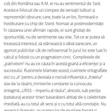
colț din România sau R.M. ei nu au sentimentul de Țară.
Acesta e înlocuit de un compex de senzații tulburi și
reprezentări obscure, care, toate la un loc, formează o
învolburare cu chip de
Tzară
. Nomazi ai postmodernității
în căutarea unei afirmări rapide, ei sunt ghidați de
oportunități, nu de sentimente sau vise. Tot ce ar putea să
trezească interesul, să stârnească o vâlvă oarecare, un
zgomot publicitar cât de neînsemnat în jurul lor este luat în
calcul și folosit cu un pragmatism cinic. Complexele de
„patriotism” nu au ce căuta în acestă goană a eficienței și a
succesului. Rusismele blamate
acasă
, cuvintele ortografiate
aici
cu „k” pentru a devoala o nocivă influiență a „fratelui”
slav de la răsărit, trimiterile constante la cunoscuta
sintagmă „URSS – imperiu al răului”,
dincolo
, sub penița
(tastatura) acestor tineri basarabeni ahtiați de o celebritate
imediată, au cu totul alt sens și o cu totul altă conotație. Nu
aspectul dramatic, nu partea lor de mutilare forțată și