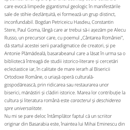
care evocă limpede gigantismul geologic în manifestările
sale de stihie dezlănțuită, ei formează un grup distinct,
inconfundabil. Bogdan Petriceicu Hasdeu, Constantin
Stere, Paul Goma, lângă care ar trebui să-i așezăm pe Alecu
Russo, un precursor care, cu poemul „Cântarea României”,
dă startul acestei serii paradigmatice de creatori, și pe
Antonie Plămădeală, basarabeanul care a lăsat în urma sa o
bibliotecă întreagă de studii istorico-literare și cercetări
ecleziastice iar, în calitate de mare ierarh al Bisericii
Ortodoxe Române, o uriașă operă culturală-
gospodărească, prin ridicarea sau restaurarea unor
biserici, mănăstiri și clădiri istorice. Marea lor contribuție la
cultura și literatura română este
caracterul
și
deschiderea
spre universalitate
.
Nu mi se pare deloc întâmplător faptul că un scriitor
originar din Basarabia este, înaintea lui Mihai Eminescu din