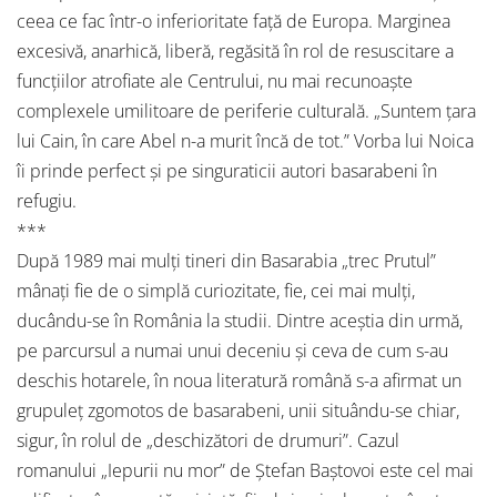
ceea ce fac într-o inferioritate față de Europa. Marginea
excesivă, anarhică, liberă, regăsită în rol de resuscitare a
funcțiilor atrofiate ale Centrului, nu mai recunoaște
complexele umilitoare de periferie culturală. „Suntem ţara
lui Cain, în care Abel n-a murit încă de tot.” Vorba lui Noica
îi prinde perfect și pe singuraticii autori basarabeni în
refugiu.
***
După 1989 mai mulți tineri din Basarabia „trec Prutul”
mânați fie de o simplă curiozitate, fie, cei mai mulți,
ducându-se în România la studii. Dintre aceștia din urmă,
pe parcursul a numai unui deceniu și ceva de cum s-au
deschis hotarele, în noua literatură română s-a afirmat un
grupuleț zgomotos de basarabeni, unii situându-se chiar,
sigur, în rolul de „deschizători de drumuri”. Cazul
romanului „Iepurii nu mor” de Ștefan Baștovoi este cel mai