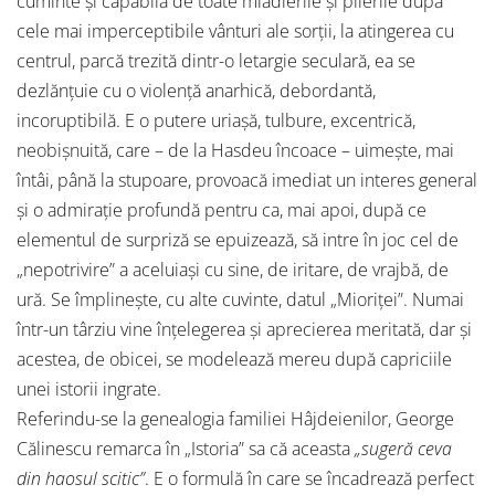
cuminte și capabilă de toate mlădierile și plierile după
cele mai imperceptibile vânturi ale sorții, la atingerea cu
centrul, parcă trezită dintr-o letargie seculară, ea se
dezlănțuie cu o violență anarhică, debordantă,
incoruptibilă. E o putere uriașă, tulbure, excentrică,
neobișnuită, care – de la Hasdeu încoace – uimește, mai
întâi, până la stupoare, provoacă imediat un interes general
și o admirație profundă pentru ca, mai apoi, după ce
elementul de surpriză se epuizează, să intre în joc cel de
„nepotrivire” a aceluiași cu sine, de iritare, de vrajbă, de
ură. Se împlinește, cu alte cuvinte, datul „Mioriței”. Numai
într-un târziu vine înțelegerea și aprecierea meritată, dar și
acestea, de obicei, se modelează mereu după capriciile
unei istorii ingrate.
Referindu-se la genealogia familiei Hâjdeienilor, George
Călinescu remarca în „Istoria” sa că aceasta
„sugeră ceva
din haosul scitic”
. E o formulă în care se încadrează perfect