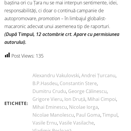
baștina ori cu Țara nu se mai interpun sentimente, idei,
responsabilități, ci doar o continuă campanie de
autopromovare,
promotion
– în limbajul globalist-
macaronic adecvat unui asemenea tip de raporturi.
(După
Timpul
, 12 octombrie crt. Apare cu permisiunea
autorului).
Post Views:
135
Alexandru Vakulovski
,
Andrei Țurcanu
,
B.P.Hasdeu
,
Constantin Stere
,
Dumitru Crudu
,
George Călinescu
,
Grigore Vieru
,
Ion Druță
,
Mihai Cimpoi
,
ETICHETE:
Mihai Eminescu
,
Nicolae Iorga
,
Nicolae Manolescu
,
Paul Goma
,
Timpul
,
Vasile Ernu
,
Vasile Vasilache
,
Vladimir Beșleagă