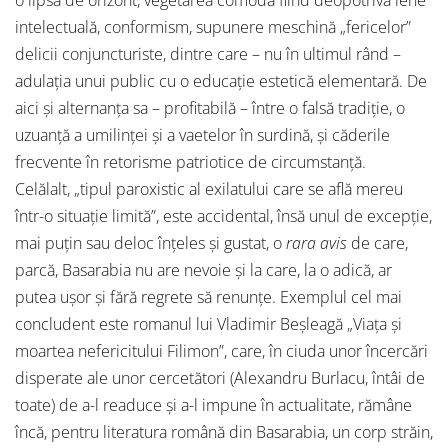
o lipsă de orizont, vegetarea comodă fiind deopotrivă lene
intelectuală, conformism, supunere meschină „fericelor”
delicii conjuncturiste, dintre care – nu în ultimul rând –
adulația unui public cu o educație estetică elementară. De
aici și alternanța sa – profitabilă – între o falsă tradiție, o
uzuanță a umilinței și a vaetelor în surdină, și căderile
frecvente în retorisme patriotice de circumstanță.
Celălalt, „tipul paroxistic al exilatului care se află mereu
într-o situație limită”, este accidental, însă unul de excepție,
mai puțin sau deloc înțeles și gustat, o
rara avis
de care,
parcă, Basarabia nu are nevoie și la care, la o adică, ar
putea ușor și fără regrete să renunțe. Exemplul cel mai
concludent este romanul lui Vladimir Beșleagă „Viața și
moartea nefericitului Filimon”, care, în ciuda unor încercări
disperate ale unor cercetători (Alexandru Burlacu, întâi de
toate) de a-l readuce și a-l impune în actualitate, rămâne
încă, pentru literatura română din Basarabia, un corp străin,