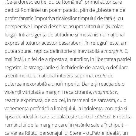
„Ce-și doresc eu ție, dulce Românie”, primul autor care
dedică României un poem patetic, plin de „blesteme de
profet fanatic împotriva ticăloșilor timpului de față și cu
perspective limpezi deschise asupra viitorului” (Nicolae
Iorga). Intransigența de atitudine și mesianismul național
expres al tuturor acestor basarabeni „în refugiu”, este, am
putea spune, replica definitorie și inevitabilă a
marginii
. E,
mai întâi, un fel de a riposta al autorilor, în libertatea patriei
regăsite, la strangulările și închiderile de-acasă, o defulare
a sentimentului național interzis, suprimat
acolo
de
puterea inexorabilă a unui imperiu. Dar e și reacția de o
violență vitriolată a marginii recalcitrante,
magmatice
,
reacție exprimată, de obicei, în termeni de sarcasm, cu o
vehemență profetică a limbajului, la indolența, corupția și
lipsa de ideal în care se bălăcește centrul
căldicel
. E revolta
românului de la margine care, în visările sale a închipuit –
ca Vanea Răutu, personajul lui Stere – o „Patrie ideală”, un