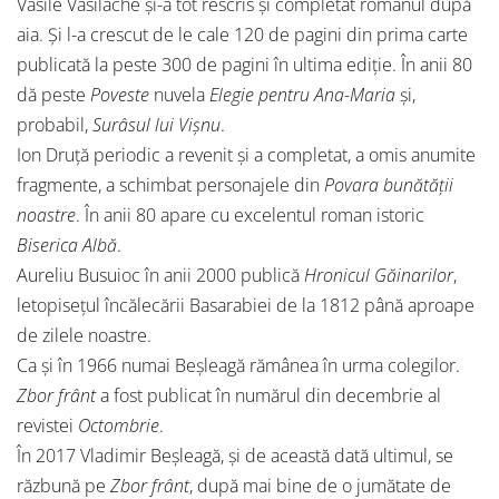
Vasile Vasilache și-a tot rescris și completat romanul după
aia. Și l-a crescut de le cale 120 de pagini din prima carte
publicată la peste 300 de pagini în ultima ediție. În anii 80
dă peste
Poveste
nuvela
Elegie pentru Ana-Maria
și,
probabil,
Surâsul lui Vișnu
.
Ion Druță periodic a revenit și a completat, a omis anumite
fragmente, a schimbat personajele din
Povara bunătății
noastre
. În anii 80 apare cu excelentul roman istoric
Biserica Albă
.
Aureliu Busuioc în anii 2000 publică
Hronicul Găinarilor
,
letopisețul încălecării Basarabiei de la 1812 până aproape
de zilele noastre.
Ca și în 1966 numai Beșleagă rămânea în urma colegilor.
Zbor frânt
a fost publicat în numărul din decembrie al
revistei
Octombrie
.
În 2017 Vladimir Beșleagă, și de această dată ultimul, se
răzbună pe
Zbor frânt
, după mai bine de o jumătate de