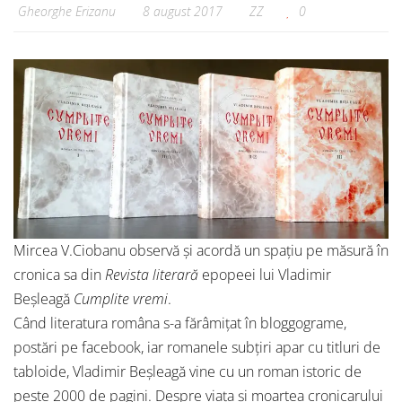
Gheorghe Erizanu
8 august 2017
ZZ
0
Mircea V.Ciobanu observă și acordă un spațiu pe măsură în
cronica sa din
Revista literară
epopeei lui Vladimir
Beșleagă
Cumplite vremi
.
Când literatura româna s-a fărâmițat în bloggograme,
postări pe facebook, iar romanele subțiri apar cu titluri de
tabloide, Vladimir Beșleagă vine cu un roman istoric de
peste 2000 de pagini. Despre viața și moartea cronicarului