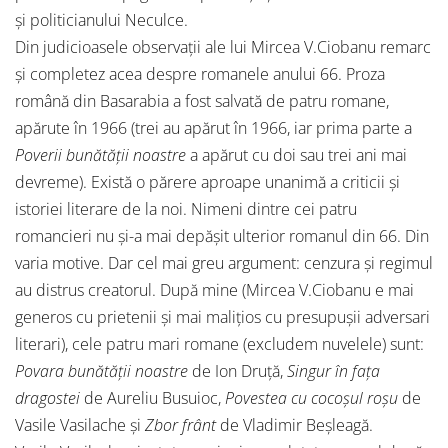
și politicianului Neculce.
Din judicioasele observații ale lui Mircea V.Ciobanu remarc
și completez acea despre romanele anului 66. Proza
română din Basarabia a fost salvată de patru romane,
apărute în 1966 (trei au apărut în 1966, iar prima parte a
Poverii bunătății noastre
a apărut cu doi sau trei ani mai
devreme). Există o părere aproape unanimă a criticii și
istoriei literare de la noi. Nimeni dintre cei patru
romancieri nu și-a mai depășit ulterior romanul din 66. Din
varia motive. Dar cel mai greu argument: cenzura și regimul
au distrus creatorul. După mine (Mircea V.Ciobanu e mai
generos cu prietenii și mai malițios cu presupușii adversari
literari), cele patru mari romane (excludem nuvelele) sunt:
Povara bunătății noastre
de Ion Druță,
Singur în fața
dragostei
de Aureliu Busuioc,
Povestea cu cocoșul roșu
de
Vasile Vasilache și
Zbor frânt
de Vladimir Beșleagă.