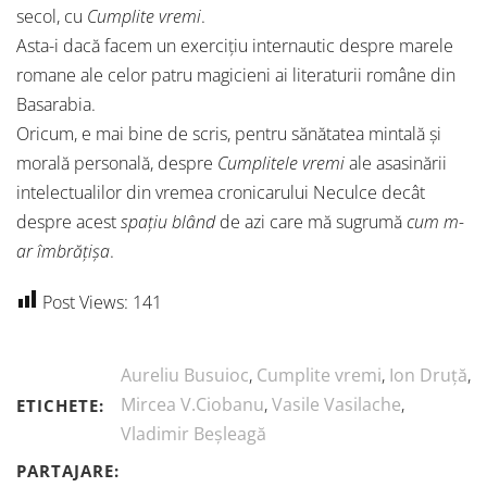
secol, cu
Cumplite vremi
.
Asta-i dacă facem un exercițiu internautic despre marele
romane ale celor patru magicieni ai literaturii române din
Basarabia.
Oricum, e mai bine de scris, pentru sănătatea mintală și
morală personală, despre
Cumplitele vremi
ale asasinării
intelectualilor din vremea cronicarului Neculce decât
despre acest
spațiu blând
de azi care mă sugrumă
cum m-
ar îmbrățișa
.
Post Views:
141
Aureliu Busuioc
,
Cumplite vremi
,
Ion Druță
,
Mircea V.Ciobanu
,
Vasile Vasilache
,
ETICHETE:
Vladimir Beșleagă
PARTAJARE: