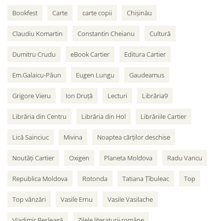
Bookfest
Carte
carte copii
Chișinău
Claudiu Komartin
Constantin Cheianu
Cultură
Dumitru Crudu
eBook Cartier
Editura Cartier
Em.Galaicu-Păun
Eugen Lungu
Gaudeamus
Grigore Vieru
Ion Druță
Lecturi
Librăria9
Librăria din Centru
Librăria din Hol
Librăriile Cartier
Lică Sainciuc
Mivina
Noaptea cărților deschise
Noutăți Cartier
Oxigen
Planeta Moldova
Radu Vancu
Republica Moldova
Rotonda
Tatiana Țîbuleac
Top
Top vânzări
Vasile Ernu
Vasile Vasilache
Vladimir Beșleagă
Zilele literaturii române