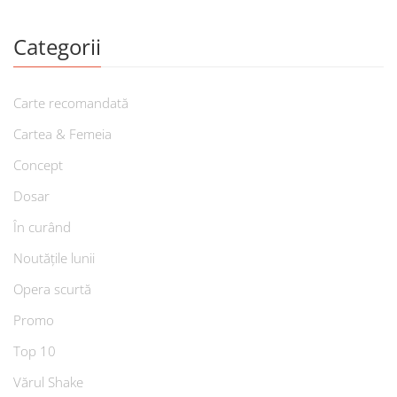
Categorii
Carte recomandată
Cartea & Femeia
Concept
Dosar
În curând
Noutățile lunii
Opera scurtă
Promo
Top 10
Vărul Shake