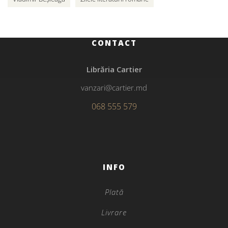
CONTACT
Librăria Cartier
vanzari@cartier.md
068 555 579
INFO
Plată
Livrare