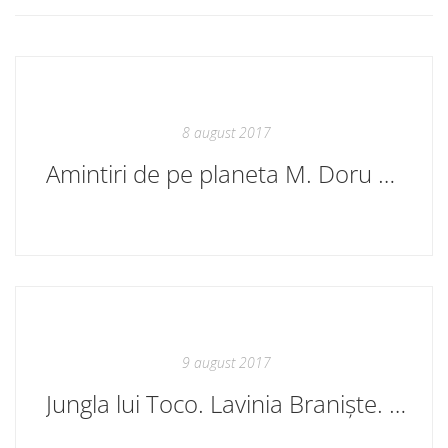
8 august 2017
Amintiri de pe planeta M. Doru Ciocanu. Desene de Lică Sainciuc. În curând
9 august 2017
Jungla lui Toco. Lavinia Braniște. Ilustrații de Anca Smărăndache. În librăriile bune